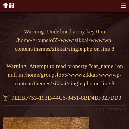
本文へスキップ
Warning
: Undefined array key 0 in
/home/groupslo55/www/zikkai/www/wp-
content/themes/zikkai/single.php
on line
8
Warning
: Attempt to read property "cat_name" on
null in
/home/groupslo55/www/zikkai/www/wp-
content/themes/zikkai/single.php
on line
8
9EEBF753-193E-44C6-8451-8BD4BF32FDD3
投稿日：2022年2月6日