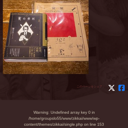
このページをシェア：
Warning
: Undefined array key 0 in
/home/groupslo55/www/zikkai/www/wp-
content/themes/zikkai/single.php
on line
153