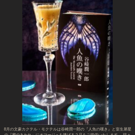
8月の文豪カクテル・モクテルは谷崎潤一郎の『人魚の嘆き』と室生犀星
の『蜜のあわれ』にオマージュを捧げる２品をご提供いたします。 瑞々