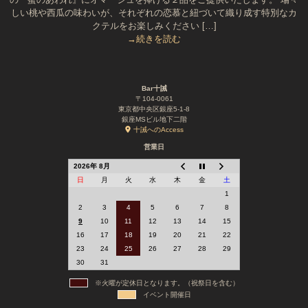
しい桃や西瓜の味わいが、それぞれの恋慕と紐づいて織り成す特別なカ
クテルをお楽しみください […]
→続きを読む
Bar十誡
〒104-0061
東京都中央区銀座5-1-8
銀座MSビル地下二階
十誡へのAccess
営業日
2026年 8月
日
月
火
水
木
金
土
1
2
3
4
5
6
7
8
9
10
11
12
13
14
15
16
17
18
19
20
21
22
23
24
25
26
27
28
29
30
31
※火曜が定休日となります。（祝祭日を含む）
イベント開催日