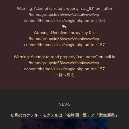
Warning
: Attempt to read property "cat_ID" on null in
/home/groupslo55/www/zikkai/www/wp-
content/themes/zikkai/single.php
on line
153
Warning
: Undefined array key 0 in
/home/groupslo55/www/zikkai/www/wp-
content/themes/zikkai/single.php
on line
157
Warning
: Attempt to read property "cat_name" on null in
/home/groupslo55/www/zikkai/www/wp-
content/themes/zikkai/single.php
on line
157
一覧へ戻る
NEWS
８月のカクテル・モクテルは「谷崎潤一郎」と「室生犀星」