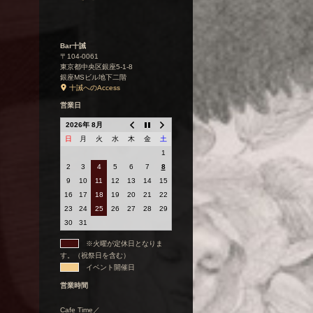
Bar十誡
〒104-0061
東京都中央区銀座5-1-8
銀座MSビル地下二階
十誡へのAccess
営業日
2026年 8月
日
月
火
水
木
金
土
1
2
3
4
5
6
7
8
9
10
11
12
13
14
15
16
17
18
19
20
21
22
23
24
25
26
27
28
29
30
31
※火曜が定休日となりま
す。（祝祭日を含む）
イベント開催日
営業時間
Cafe Time／