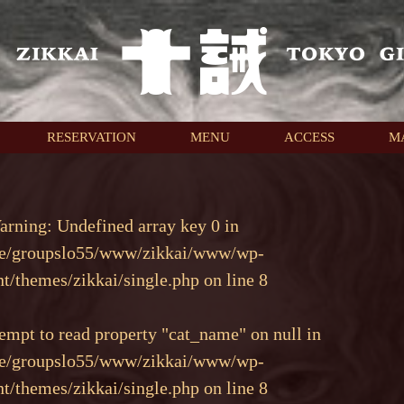
RESERVATION
MENU
ACCESS
M
arning
: Undefined array key 0 in
e/groupslo55/www/zikkai/www/wp-
nt/themes/zikkai/single.php
on line
8
tempt to read property "cat_name" on null in
e/groupslo55/www/zikkai/www/wp-
nt/themes/zikkai/single.php
on line
8