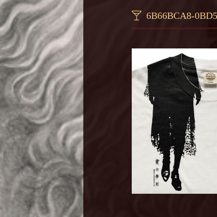
6B66BCA8-0BD5