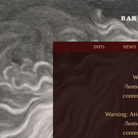
本文へスキップ
INFO
NEWS
W
/hom
conte
Warning
: At
/hom
conte