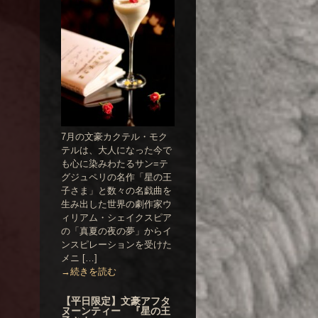
7月の文豪カクテル・モク
テルは、大人になった今で
も心に染みわたるサン=テ
グジュペリの名作「星の王
子さま」と数々の名戯曲を
生み出した世界の劇作家ウ
ィリアム・シェイクスピア
の「真夏の夜の夢」からイ
ンスピレーションを受けた
メニ […]
→続きを読む
【平日限定】文豪アフタ
ヌーンティー 『星の王