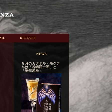
AIL
RECRUIT
NEWS
８月のカクテル・モクテ
ルは「谷崎潤一郎」と
「室生犀星」