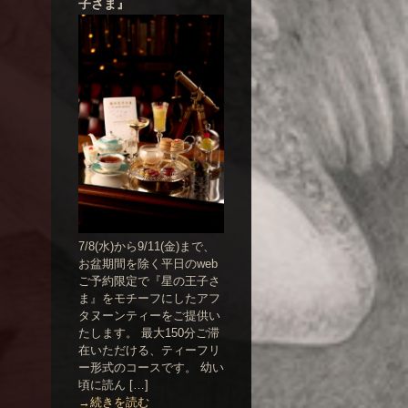
子さま』
7/8(水)から9/11(金)まで、
お盆期間を除く平日のweb
ご予約限定で『星の王子さ
ま』をモチーフにしたアフ
タヌーンティーをご提供い
たします。 最大150分ご滞
在いただける、ティーフリ
ー形式のコースです。 幼い
頃に読ん […]
→続きを読む