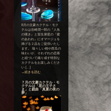
8月の文豪カクテル・モク
テルは谷崎潤一郎の『人魚
の嘆き』と室生犀星の『蜜
のあわれ』にオマージュを
捧げる２品をご提供いたし
ます。 瑞々しい桃や西瓜の
味わいが、それぞれの恋慕
と紐づいて織り成す特別な
カクテルをお楽しみくださ
い […]
→続きを読む
７月の文豪カクテル・モ
クテルは「星の王子さ
ま」と戯曲「真夏の夜の
夢」