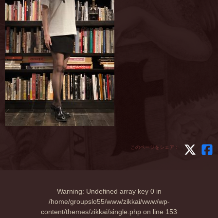
このページをシェア：
Warning
: Undefined array key 0 in
/home/groupslo55/www/zikkai/www/wp-
content/themes/zikkai/single.php
on line
153