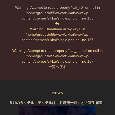
Warning
: Attempt to read property "cat_ID" on null in
/home/groupslo55/www/zikkai/www/wp-
content/themes/zikkai/single.php
on line
153
Warning
: Undefined array key 0 in
/home/groupslo55/www/zikkai/www/wp-
content/themes/zikkai/single.php
on line
157
Warning
: Attempt to read property "cat_name" on null in
/home/groupslo55/www/zikkai/www/wp-
content/themes/zikkai/single.php
on line
157
一覧へ戻る
NEWS
８月のカクテル・モクテルは「谷崎潤一郎」と「室生犀星」