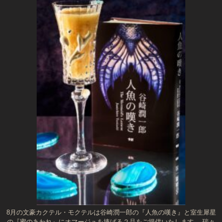
8月の文豪カクテル・モクテルは谷崎潤一郎の『人魚の嘆き』と室生犀星
の『蜜のあわれ』にオマージュを捧げる２品をご提供いたします。 瑞々