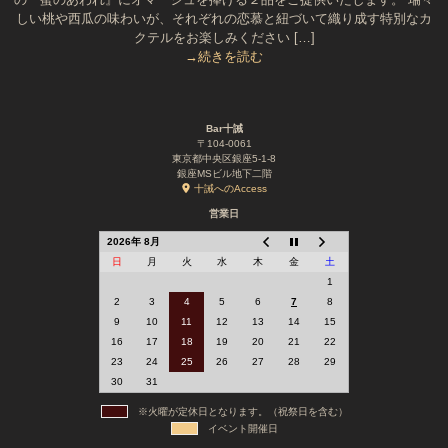
しい桃や西瓜の味わいが、それぞれの恋慕と紐づいて織り成す特別なカ
クテルをお楽しみください […]
→続きを読む
Bar十誡
〒104-0061
東京都中央区銀座5-1-8
銀座MSビル地下二階
十誡へのAccess
営業日
2026年 8月
日
月
火
水
木
金
土
1
2
3
4
5
6
7
8
9
10
11
12
13
14
15
16
17
18
19
20
21
22
23
24
25
26
27
28
29
30
31
※火曜が定休日となります。（祝祭日を含む）
イベント開催日