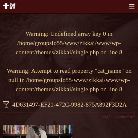
本文へスキップ
Warning
: Undefined array key 0 in
/home/groupslo55/www/zikkai/www/wp-
content/themes/zikkai/single.php
on line
8
Warning
: Attempt to read property "cat_name" on
null in
/home/groupslo55/www/zikkai/www/wp-
content/themes/zikkai/single.php
on line
8
4D631497-EF21-472C-9982-875A892F3D2A
投稿日：2022年2月8日