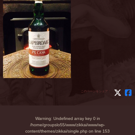
このページをシェア：
Warning
: Undefined array key 0 in
/home/groupslo55/www/zikkai/www/wp-
content/themes/zikkai/single.php
on line
153