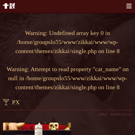
本文へスキップ
Warning
: Undefined array key 0 in
/home/groupslo55/www/zikkai/www/wp-
content/themes/zikkai/single.php
on line
8
Warning
: Attempt to read property "cat_name" on
null in
/home/groupslo55/www/zikkai/www/wp-
content/themes/zikkai/single.php
on line
8
PX
投稿日：2016年3月14日