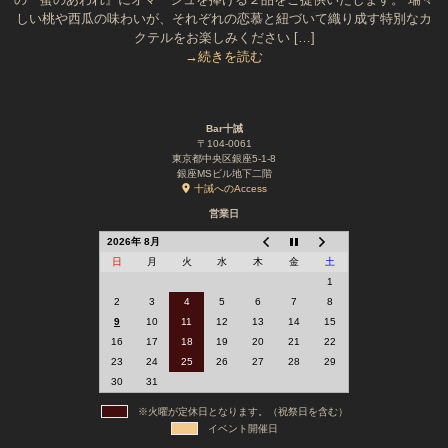
しい桃や西瓜の味わいが、それぞれの恋慕と紐づいて織り成す特別なカ
クテルをお楽しみください […]
→続きを読む
Bar十誡
〒104-0061
東京都中央区銀座5-1-8
銀座MSビル地下二階
十誡へのAccess
営業日
2026年 8月
日
月
火
水
木
金
土
1
2
3
4
5
6
7
8
9
10
11
12
13
14
15
16
17
18
19
20
21
22
23
24
25
26
27
28
29
30
31
※火曜が定休日となります。（祝祭日を含む）
イベント開催日