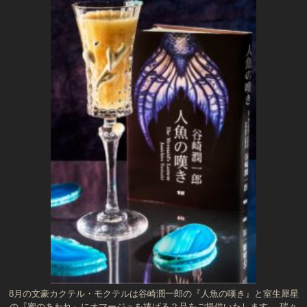
8月の文豪カクテル・モクテルは谷崎潤一郎の『人魚の嘆き』と室生犀星
の『蜜のあわれ』にオマージュを捧げる２品をご提供いたします。 瑞々