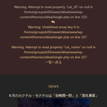
Warning
: Attempt to read property "cat_ID" on null in
/home/groupslo55/www/zikkai/www/wp-
content/themes/zikkai/single.php
on line
153
Warning
: Undefined array key 0 in
/home/groupslo55/www/zikkai/www/wp-
content/themes/zikkai/single.php
on line
157
Warning
: Attempt to read property "cat_name" on null in
/home/groupslo55/www/zikkai/www/wp-
content/themes/zikkai/single.php
on line
157
一覧へ戻る
NEWS
８月のカクテル・モクテルは「谷崎潤一郎」と「室生犀星」