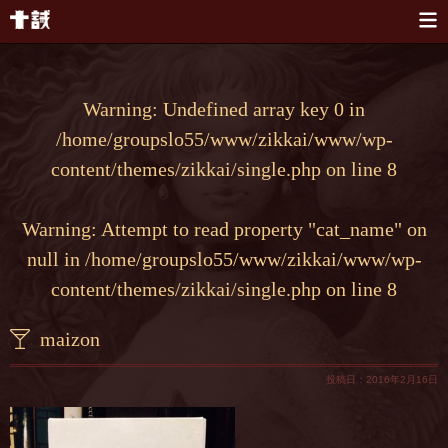
本文へスキップ
Warning
: Undefined array key 0 in
/home/groupslo55/www/zikkai/www/wp-
content/themes/zikkai/single.php
on line
8
Warning
: Attempt to read property "cat_name" on
null in
/home/groupslo55/www/zikkai/www/wp-
content/themes/zikkai/single.php
on line
8
maizon
投稿日：2016年2月16日