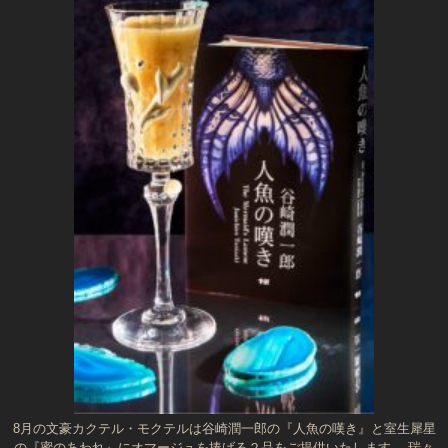
8月の文豪カクテル・モクテルは谷崎潤一郎の『人魚の嘆き』と室生犀星
の『蜜のあわれ』にオマージュを捧げる２品をご提供いたします。 瑞々