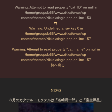
Warning
: Attempt to read property "cat_ID" on null in
/home/groupslo55/www/zikkai/www/wp-
content/themes/zikkai/single.php
on line
153
Warning
: Undefined array key 0 in
/home/groupslo55/www/zikkai/www/wp-
content/themes/zikkai/single.php
on line
157
Warning
: Attempt to read property "cat_name" on null in
/home/groupslo55/www/zikkai/www/wp-
content/themes/zikkai/single.php
on line
157
一覧へ戻る
NEWS
８月のカクテル・モクテルは「谷崎潤一郎」と「室生犀星」