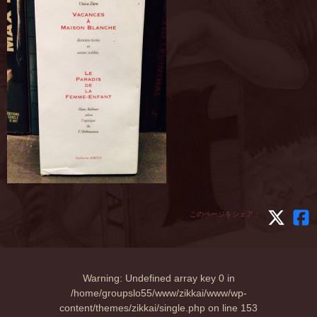
このページをシェア：
Warning
: Undefined array key 0 in
/home/groupslo55/www/zikkai/www/wp-
content/themes/zikkai/single.php
on line
153