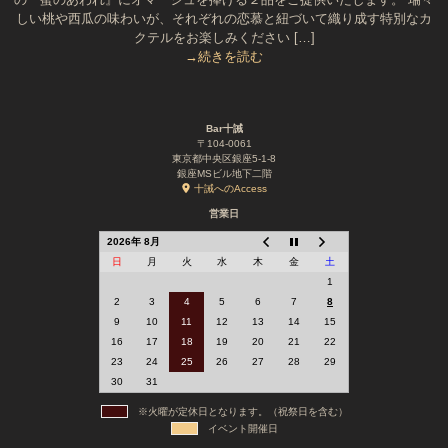
しい桃や西瓜の味わいが、それぞれの恋慕と紐づいて織り成す特別なカ
クテルをお楽しみください […]
→続きを読む
Bar十誡
〒104-0061
東京都中央区銀座5-1-8
銀座MSビル地下二階
十誡へのAccess
営業日
2026年 8月
日
月
火
水
木
金
土
1
2
3
4
5
6
7
8
9
10
11
12
13
14
15
16
17
18
19
20
21
22
23
24
25
26
27
28
29
30
31
※火曜が定休日となります。（祝祭日を含む）
イベント開催日