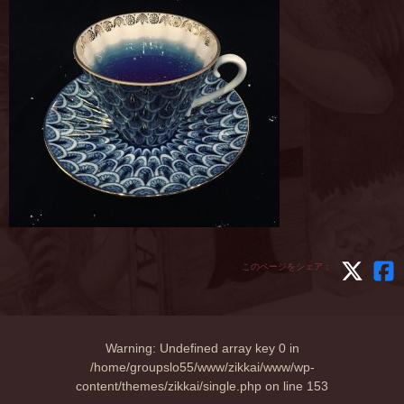
このページをシェア：
Warning
: Undefined array key 0 in
/home/groupslo55/www/zikkai/www/wp-
content/themes/zikkai/single.php
on line
153