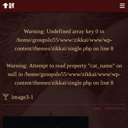
本文へスキップ
Warning
: Undefined array key 0 in
/home/groupslo55/www/zikkai/www/wp-
content/themes/zikkai/single.php
on line
8
Warning
: Attempt to read property "cat_name" on
null in
/home/groupslo55/www/zikkai/www/wp-
content/themes/zikkai/single.php
on line
8
image3-1
投稿日：2018年8月22日