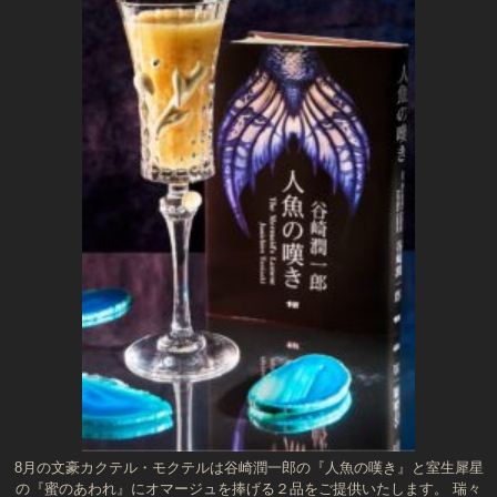
8月の文豪カクテル・モクテルは谷崎潤一郎の『人魚の嘆き』と室生犀星
の『蜜のあわれ』にオマージュを捧げる２品をご提供いたします。 瑞々