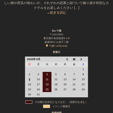
しい桃や西瓜の味わいが、それぞれの恋慕と紐づいて織り成す特別なカ
クテルをお楽しみください […]
→続きを読む
Bar十誡
〒104-0061
東京都中央区銀座5-1-8
銀座MSビル地下二階
十誡へのAccess
営業日
2026年 8月
日
月
火
水
木
金
土
1
2
3
4
5
6
7
8
9
10
11
12
13
14
15
16
17
18
19
20
21
22
23
24
25
26
27
28
29
30
31
※火曜が定休日となります。（祝祭日を含む）
イベント開催日
営業時間