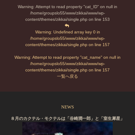
Warning
: Attempt to read property "cat_ID" on null in
/home/groupslo55/www/zikkai/www/wp-
content/themes/zikkai/single.php
on line
153
Warning
: Undefined array key 0 in
/home/groupslo55/www/zikkai/www/wp-
content/themes/zikkai/single.php
on line
157
Warning
: Attempt to read property "cat_name" on null in
/home/groupslo55/www/zikkai/www/wp-
content/themes/zikkai/single.php
on line
157
一覧へ戻る
NEWS
８月のカクテル・モクテルは「谷崎潤一郎」と「室生犀星」