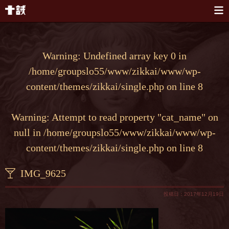
本文へスキップ
Warning
: Undefined array key 0 in
/home/groupslo55/www/zikkai/www/wp-
content/themes/zikkai/single.php
on line
8
Warning
: Attempt to read property "cat_name" on
null in
/home/groupslo55/www/zikkai/www/wp-
content/themes/zikkai/single.php
on line
8
IMG_9625
投稿日：2017年12月19日