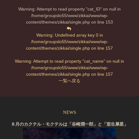
Warning
: Attempt to read property "cat_ID" on null in
/home/groupslo55/www/zikkai/www/wp-
content/themes/zikkai/single.php
on line
153
Warning
: Undefined array key 0 in
/home/groupslo55/www/zikkai/www/wp-
content/themes/zikkai/single.php
on line
157
Warning
: Attempt to read property "cat_name" on null in
/home/groupslo55/www/zikkai/www/wp-
content/themes/zikkai/single.php
on line
157
一覧へ戻る
NEWS
８月のカクテル・モクテルは「谷崎潤一郎」と「室生犀星」