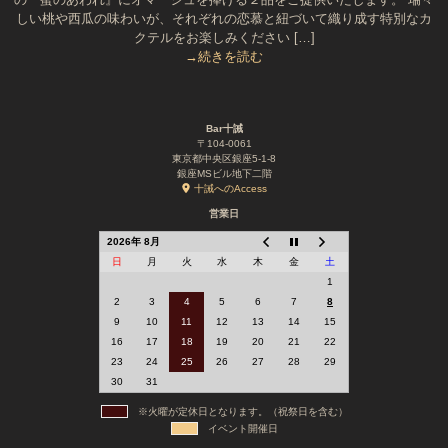
しい桃や西瓜の味わいが、それぞれの恋慕と紐づいて織り成す特別なカ
クテルをお楽しみください […]
→続きを読む
Bar十誡
〒104-0061
東京都中央区銀座5-1-8
銀座MSビル地下二階
十誡へのAccess
営業日
2026年 8月
日
月
火
水
木
金
土
1
2
3
4
5
6
7
8
9
10
11
12
13
14
15
16
17
18
19
20
21
22
23
24
25
26
27
28
29
30
31
※火曜が定休日となります。（祝祭日を含む）
イベント開催日