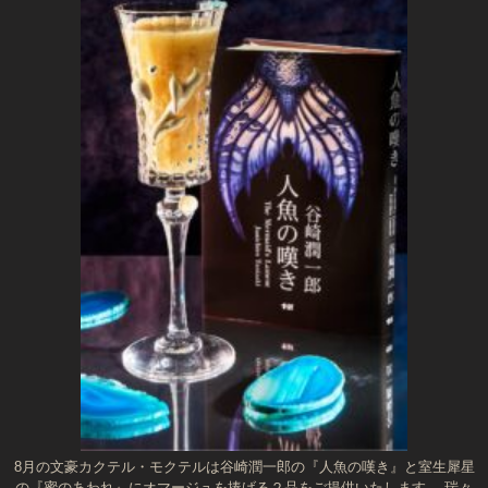
8月の文豪カクテル・モクテルは谷崎潤一郎の『人魚の嘆き』と室生犀星
の『蜜のあわれ』にオマージュを捧げる２品をご提供いたします。 瑞々