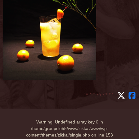
このページをシェア：
Warning
: Undefined array key 0 in
/home/groupslo55/www/zikkai/www/wp-
content/themes/zikkai/single.php
on line
153