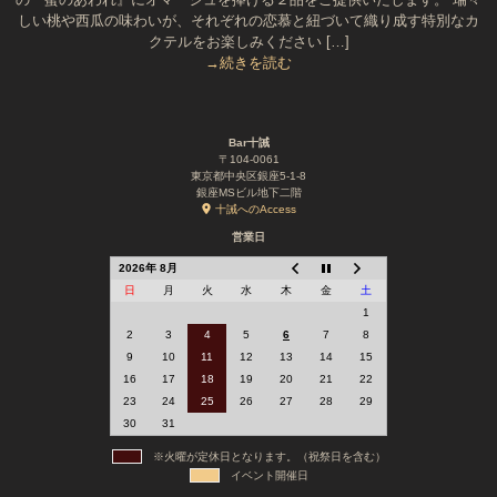
しい桃や西瓜の味わいが、それぞれの恋慕と紐づいて織り成す特別なカ
クテルをお楽しみください […]
→続きを読む
Bar十誡
〒104-0061
東京都中央区銀座5-1-8
銀座MSビル地下二階
十誡へのAccess
営業日
2026年 8月
日
月
火
水
木
金
土
1
2
3
4
5
6
7
8
9
10
11
12
13
14
15
16
17
18
19
20
21
22
23
24
25
26
27
28
29
30
31
※火曜が定休日となります。（祝祭日を含む）
イベント開催日