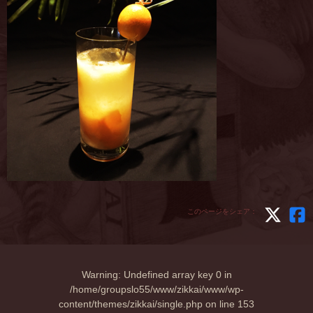
このページをシェア：
Warning
: Undefined array key 0 in
/home/groupslo55/www/zikkai/www/wp-
content/themes/zikkai/single.php
on line
153