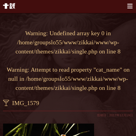
本文へスキップ
Warning
: Undefined array key 0 in
/home/groupslo55/www/zikkai/www/wp-
content/themes/zikkai/single.php
on line
8
Warning
: Attempt to read property "cat_name" on
null in
/home/groupslo55/www/zikkai/www/wp-
content/themes/zikkai/single.php
on line
8
IMG_1579
投稿日：2017年12月19日