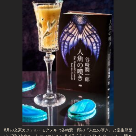
8月の文豪カクテル・モクテルは谷崎潤一郎の『人魚の嘆き』と室生犀星
の『蜜のあわれ』にオマージュを捧げる２品をご提供いたします。 瑞々