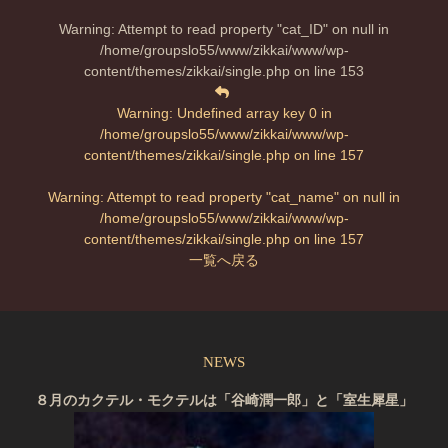
Warning
: Attempt to read property "cat_ID" on null in
/home/groupslo55/www/zikkai/www/wp-
content/themes/zikkai/single.php
on line
153
Warning
: Undefined array key 0 in
/home/groupslo55/www/zikkai/www/wp-
content/themes/zikkai/single.php
on line
157
Warning
: Attempt to read property "cat_name" on null in
/home/groupslo55/www/zikkai/www/wp-
content/themes/zikkai/single.php
on line
157
一覧へ戻る
NEWS
８月のカクテル・モクテルは「谷崎潤一郎」と「室生犀星」