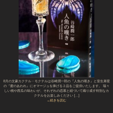
8月の文豪カクテル・モクテルは谷崎潤一郎の『人魚の嘆き』と室生犀星
の『蜜のあわれ』にオマージュを捧げる２品をご提供いたします。 瑞々
しい桃や西瓜の味わいが、それぞれの恋慕と紐づいて織り成す特別なカ
クテルをお楽しみください […]
→続きを読む