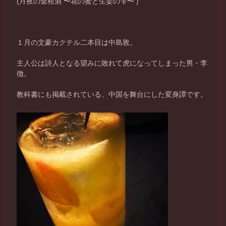
(月夜の金柑酒 〜花の蜜と生姜の雫〜 )
１月の文豪カクテル二本目は中島敦。
主人公は詩人となる望みに敗れて虎になってしまった男・李
徴。
教科書にも掲載されている、中国を舞台にした変身譚です。