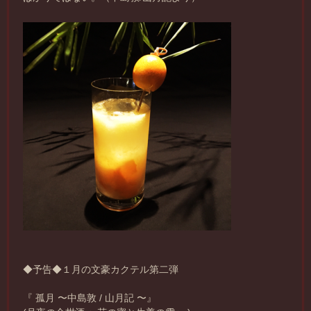
◆予告◆１月の文豪カクテル第二弾
『 孤月 〜中島敦 / 山月記 〜』