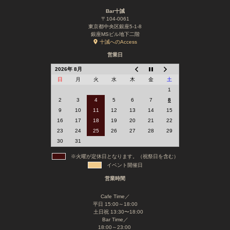
Bar十誡
〒104-0061
東京都中央区銀座5-1-8
銀座MSビル地下二階
十誡へのAccess
営業日
2026年 8月
日
月
火
水
木
金
土
1
2
3
4
5
6
7
8
9
10
11
12
13
14
15
16
17
18
19
20
21
22
23
24
25
26
27
28
29
30
31
※火曜が定休日となります。（祝祭日を含む）
イベント開催日
営業時間
Cafe Time／
平日 15:00～18:00
土日祝 13:30〜18:00
Bar Time／
18:00～23:00