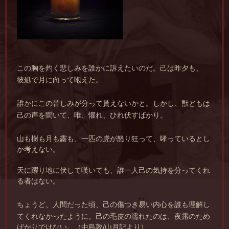
この胸を灼く悲しみを誰かに訴えたいのだ。己は昨夕も、
あそこ
ほ
彼処
で月に向って
咆
えた。
もら
誰かにこの苦しみが分って
貰
えないかと。しかし、獣どもは
ただ
おそ
己の声を聞いて、
唯
、
懼
れ、ひれ伏すばかり。
き
たけ
山も
樹
も月も露も、一匹の虎が怒り狂って、
哮
っているとし
か考えない。
天に躍り地に伏して嘆いても、誰一人己の気持を分ってくれ
る者はない。
やす
ちょうど、人間だった頃、己の傷つき
易
い内心を誰も理解し
ぬ
てくれなかったように。己の毛皮の
濡
れたのは、夜露のため
ばかりではない。（中島敦/山月記より）