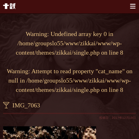
本文へスキップ
Warning
: Undefined array key 0 in
/home/groupslo55/www/zikkai/www/wp-
content/themes/zikkai/single.php
on line
8
Warning
: Attempt to read property "cat_name" on
null in
/home/groupslo55/www/zikkai/www/wp-
content/themes/zikkai/single.php
on line
8
IMG_7063
投稿日：2017年12月19日