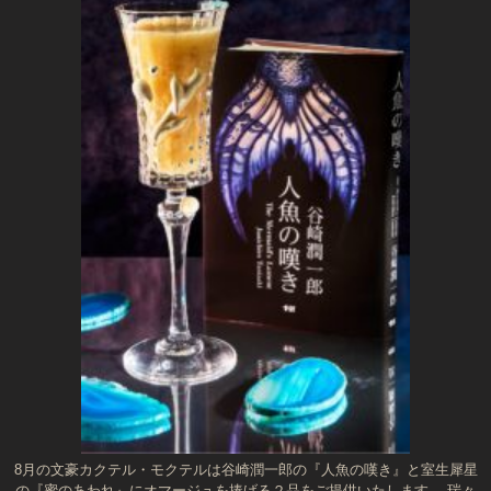
8月の文豪カクテル・モクテルは谷崎潤一郎の『人魚の嘆き』と室生犀星
の『蜜のあわれ』にオマージュを捧げる２品をご提供いたします。 瑞々