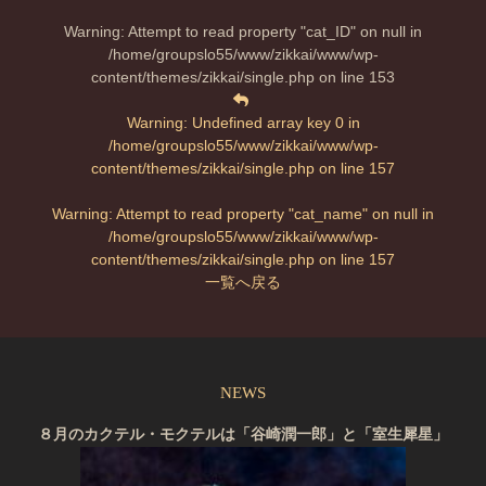
Warning
: Attempt to read property "cat_ID" on null in
/home/groupslo55/www/zikkai/www/wp-
content/themes/zikkai/single.php
on line
153
Warning
: Undefined array key 0 in
/home/groupslo55/www/zikkai/www/wp-
content/themes/zikkai/single.php
on line
157
Warning
: Attempt to read property "cat_name" on null in
/home/groupslo55/www/zikkai/www/wp-
content/themes/zikkai/single.php
on line
157
一覧へ戻る
NEWS
８月のカクテル・モクテルは「谷崎潤一郎」と「室生犀星」