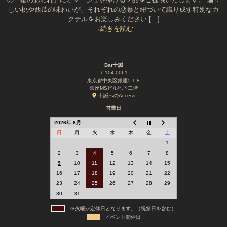
しい桃や西瓜の味わいが、それぞれの恋慕と紐づいて織り成す特別なカ
クテルをお楽しみください […]
→続きを読む
Bar十誡
〒104-0061
東京都中央区銀座5-1-8
銀座MSビル地下二階
十誡へのAccess
営業日
2026年 8月
日
月
火
水
木
金
土
1
2
3
4
5
6
7
8
9
10
11
12
13
14
15
16
17
18
19
20
21
22
23
24
25
26
27
28
29
30
31
※火曜が定休日となります。（祝祭日を含む）
イベント開催日