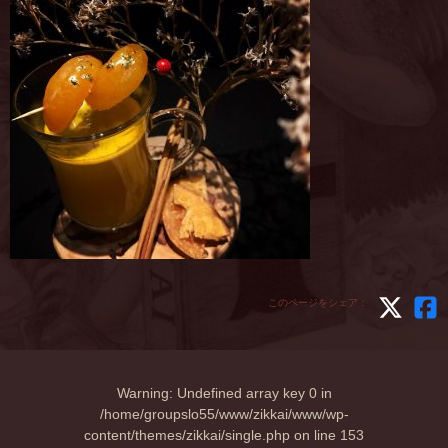
このページをシェア：
Warning
: Undefined array key 0 in
/home/groupslo55/www/zikkai/www/wp-
content/themes/zikkai/single.php
on line
153