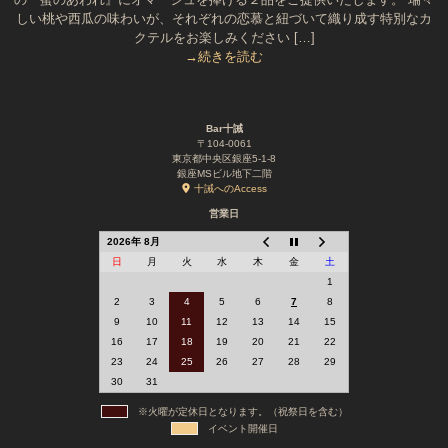
しい桃や西瓜の味わいが、それぞれの恋慕と紐づいて織り成す特別なカ
クテルをお楽しみください […]
→続きを読む
Bar十誡
〒104-0061
東京都中央区銀座5-1-8
銀座MSビル地下二階
十誡へのAccess
営業日
2026年 8月
日
月
火
水
木
金
土
1
2
3
4
5
6
7
8
9
10
11
12
13
14
15
16
17
18
19
20
21
22
23
24
25
26
27
28
29
30
31
※火曜が定休日となります。（祝祭日を含む）
イベント開催日