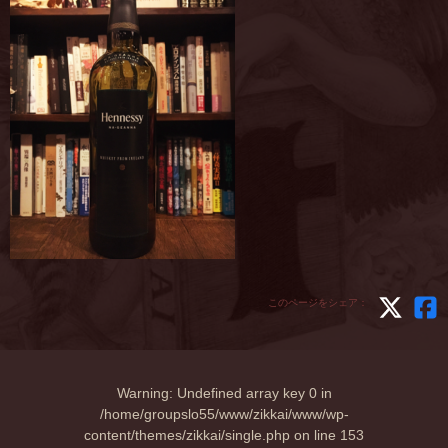
このページをシェア：
Warning
: Undefined array key 0 in
/home/groupslo55/www/zikkai/www/wp-
content/themes/zikkai/single.php
on line
153