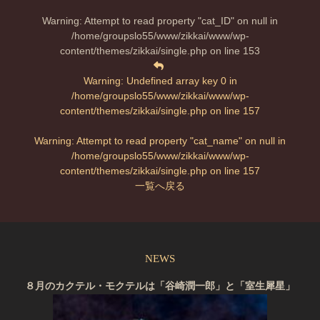
Warning
: Attempt to read property "cat_ID" on null in
/home/groupslo55/www/zikkai/www/wp-
content/themes/zikkai/single.php
on line
153
Warning
: Undefined array key 0 in
/home/groupslo55/www/zikkai/www/wp-
content/themes/zikkai/single.php
on line
157
Warning
: Attempt to read property "cat_name" on null in
/home/groupslo55/www/zikkai/www/wp-
content/themes/zikkai/single.php
on line
157
一覧へ戻る
NEWS
８月のカクテル・モクテルは「谷崎潤一郎」と「室生犀星」