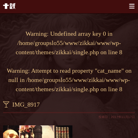
本文へスキップ
Warning
: Undefined array key 0 in
/home/groupslo55/www/zikkai/www/wp-
content/themes/zikkai/single.php
on line
8
Warning
: Attempt to read property "cat_name" on
null in
/home/groupslo55/www/zikkai/www/wp-
content/themes/zikkai/single.php
on line
8
IMG_8917
投稿日：2017年11月17日