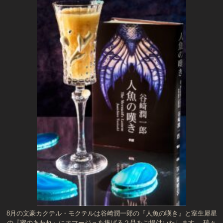
8月の文豪カクテル・モクテルは谷崎潤一郎の『人魚の嘆き』と室生犀星
の『蜜のあわれ』にオマージュを捧げる２品をご提供いたします。 瑞々