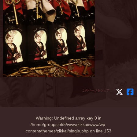
このページをシェア：
Warning
: Undefined array key 0 in
/home/groupslo55/www/zikkai/www/wp-
content/themes/zikkai/single.php
on line
153