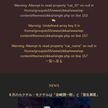
Warning
: Attempt to read property "cat_ID" on null in
/home/groupslo55/www/zikkai/www/wp-
content/themes/zikkai/single.php
on line
153
Warning
: Undefined array key 0 in
/home/groupslo55/www/zikkai/www/wp-
content/themes/zikkai/single.php
on line
157
Warning
: Attempt to read property "cat_name" on null in
/home/groupslo55/www/zikkai/www/wp-
content/themes/zikkai/single.php
on line
157
一覧へ戻る
NEWS
８月のカクテル・モクテルは「谷崎潤一郎」と「室生犀星」