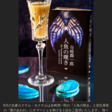
8月の文豪カクテル・モクテルは谷崎潤一郎の『人魚の嘆き』と室生犀星
の『蜜のあわれ』にオマージュを捧げる２品をご提供いたします。 瑞々