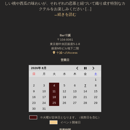
しい桃や西瓜の味わいが、それぞれの恋慕と紐づいて織り成す特別なカ
クテルをお楽しみください […]
→続きを読む
Bar十誡
〒104-0061
東京都中央区銀座5-1-8
銀座MSビル地下二階
十誡へのAccess
営業日
2026年 8月
日
月
火
水
木
金
土
1
2
3
4
5
6
7
8
9
10
11
12
13
14
15
16
17
18
19
20
21
22
23
24
25
26
27
28
29
30
31
※火曜が定休日となります。（祝祭日を含む）
イベント開催日
営業時間