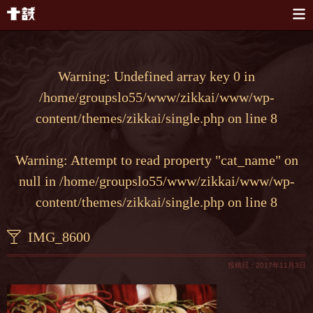
本文へスキップ
Warning
: Undefined array key 0 in
/home/groupslo55/www/zikkai/www/wp-
content/themes/zikkai/single.php
on line
8
Warning
: Attempt to read property "cat_name" on
null in
/home/groupslo55/www/zikkai/www/wp-
content/themes/zikkai/single.php
on line
8
IMG_8600
投稿日：2017年11月3日