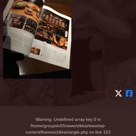
このページをシェア：
Warning
: Undefined array key 0 in
/home/groupslo55/www/zikkai/www/wp-
content/themes/zikkai/single.php
on line
153