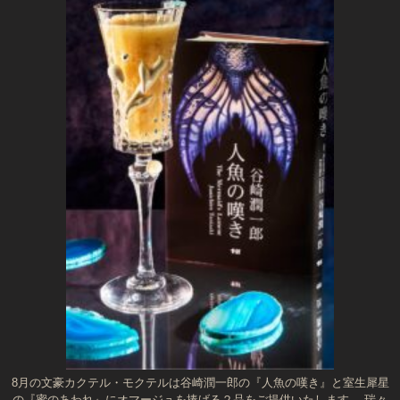
8月の文豪カクテル・モクテルは谷崎潤一郎の『人魚の嘆き』と室生犀星
の『蜜のあわれ』にオマージュを捧げる２品をご提供いたします。 瑞々