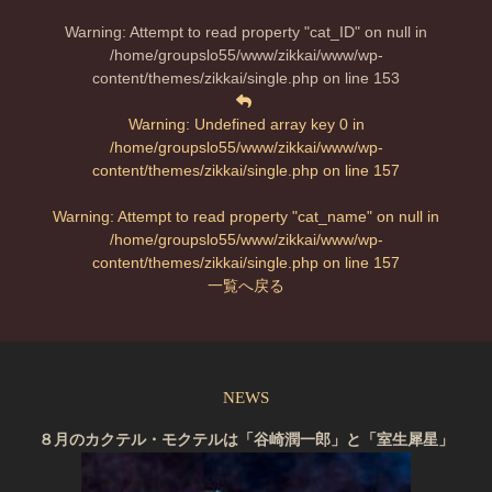
Warning
: Attempt to read property "cat_ID" on null in
/home/groupslo55/www/zikkai/www/wp-
content/themes/zikkai/single.php
on line
153
Warning
: Undefined array key 0 in
/home/groupslo55/www/zikkai/www/wp-
content/themes/zikkai/single.php
on line
157
Warning
: Attempt to read property "cat_name" on null in
/home/groupslo55/www/zikkai/www/wp-
content/themes/zikkai/single.php
on line
157
一覧へ戻る
NEWS
８月のカクテル・モクテルは「谷崎潤一郎」と「室生犀星」