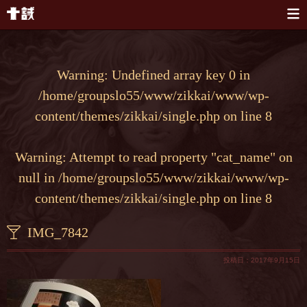
本文へスキップ
Warning
: Undefined array key 0 in
/home/groupslo55/www/zikkai/www/wp-
content/themes/zikkai/single.php
on line
8
Warning
: Attempt to read property "cat_name" on
null in
/home/groupslo55/www/zikkai/www/wp-
content/themes/zikkai/single.php
on line
8
IMG_7842
投稿日：2017年9月15日