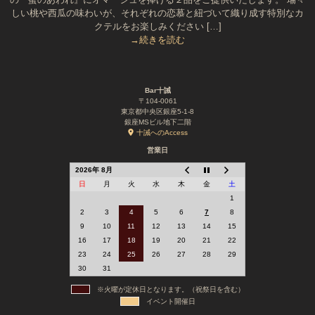
しい桃や西瓜の味わいが、それぞれの恋慕と紐づいて織り成す特別なカ
クテルをお楽しみください […]
→続きを読む
Bar十誡
〒104-0061
東京都中央区銀座5-1-8
銀座MSビル地下二階
十誡へのAccess
営業日
2026年 8月
日
月
火
水
木
金
土
1
2
3
4
5
6
7
8
9
10
11
12
13
14
15
16
17
18
19
20
21
22
23
24
25
26
27
28
29
30
31
※火曜が定休日となります。（祝祭日を含む）
イベント開催日