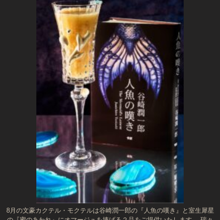
8月の文豪カクテル・モクテルは谷崎潤一郎の『人魚の嘆き』と室生犀星
の『蜜のあわれ』にオマージュを捧げる２品をご提供いたします。 瑞々