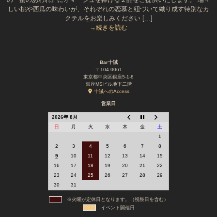
しい桃や西瓜の味わいが、それぞれの恋慕と紐づいて織り成す特別なカ
クテルをお楽しみください […]
→続きを読む
Bar十誡
〒104-0061
東京都中央区銀座5-1-8
銀座MSビル地下二階
十誡へのAccess
営業日
2026年 8月
日
月
火
水
木
金
土
1
2
3
4
5
6
7
8
9
10
11
12
13
14
15
16
17
18
19
20
21
22
23
24
25
26
27
28
29
30
31
※火曜が定休日となります。（祝祭日を含む）
イベント開催日