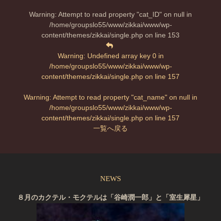
Warning
: Attempt to read property "cat_ID" on null in
/home/groupslo55/www/zikkai/www/wp-
content/themes/zikkai/single.php
on line
153
Warning
: Undefined array key 0 in
/home/groupslo55/www/zikkai/www/wp-
content/themes/zikkai/single.php
on line
157
Warning
: Attempt to read property "cat_name" on null in
/home/groupslo55/www/zikkai/www/wp-
content/themes/zikkai/single.php
on line
157
一覧へ戻る
NEWS
８月のカクテル・モクテルは「谷崎潤一郎」と「室生犀星」