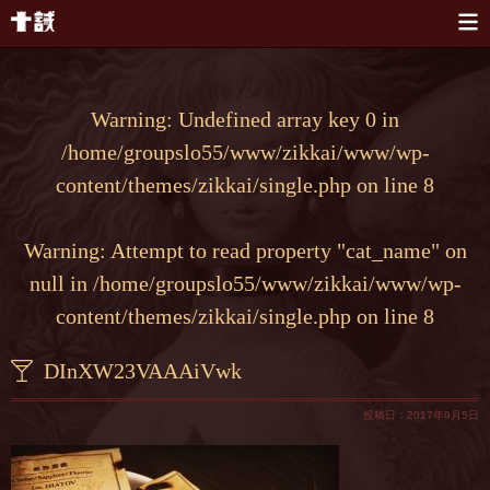
本文へスキップ
Warning
: Undefined array key 0 in
/home/groupslo55/www/zikkai/www/wp-
content/themes/zikkai/single.php
on line
8
Warning
: Attempt to read property "cat_name" on
null in
/home/groupslo55/www/zikkai/www/wp-
content/themes/zikkai/single.php
on line
8
DInXW23VAAAiVwk
投稿日：2017年9月5日