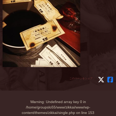
このページをシェア：
Warning
: Undefined array key 0 in
/home/groupslo55/www/zikkai/www/wp-
content/themes/zikkai/single.php
on line
153