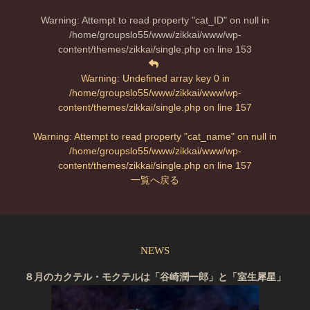
Warning
: Attempt to read property "cat_ID" on null in
/home/groupslo55/www/zikkai/www/wp-
content/themes/zikkai/single.php
on line
153
Warning
: Undefined array key 0 in
/home/groupslo55/www/zikkai/www/wp-
content/themes/zikkai/single.php
on line
157
Warning
: Attempt to read property "cat_name" on null in
/home/groupslo55/www/zikkai/www/wp-
content/themes/zikkai/single.php
on line
157
一覧へ戻る
NEWS
８月のカクテル・モクテルは「谷崎潤一郎」と「室生犀星」