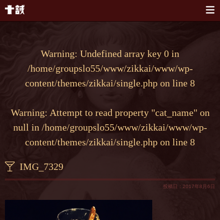
本文へスキップ
Warning
: Undefined array key 0 in
/home/groupslo55/www/zikkai/www/wp-
content/themes/zikkai/single.php
on line
8
Warning
: Attempt to read property "cat_name" on
null in
/home/groupslo55/www/zikkai/www/wp-
content/themes/zikkai/single.php
on line
8
IMG_7329
投稿日：2017年8月6日