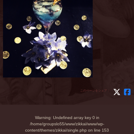
このページをシェア：
Warning
: Undefined array key 0 in
/home/groupslo55/www/zikkai/www/wp-
content/themes/zikkai/single.php
on line
153