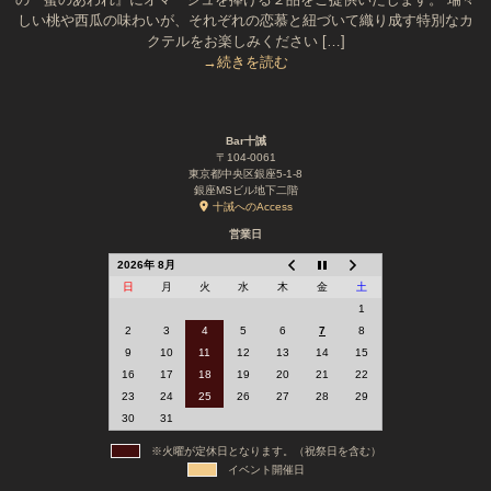
しい桃や西瓜の味わいが、それぞれの恋慕と紐づいて織り成す特別なカ
クテルをお楽しみください […]
→続きを読む
Bar十誡
〒104-0061
東京都中央区銀座5-1-8
銀座MSビル地下二階
十誡へのAccess
営業日
2026年 8月
日
月
火
水
木
金
土
1
2
3
4
5
6
7
8
9
10
11
12
13
14
15
16
17
18
19
20
21
22
23
24
25
26
27
28
29
30
31
※火曜が定休日となります。（祝祭日を含む）
イベント開催日