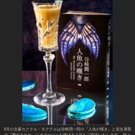
8月の文豪カクテル・モクテルは谷崎潤一郎の『人魚の嘆き』と室生犀星
の『蜜のあわれ』にオマージュを捧げる２品をご提供いたします。 瑞々