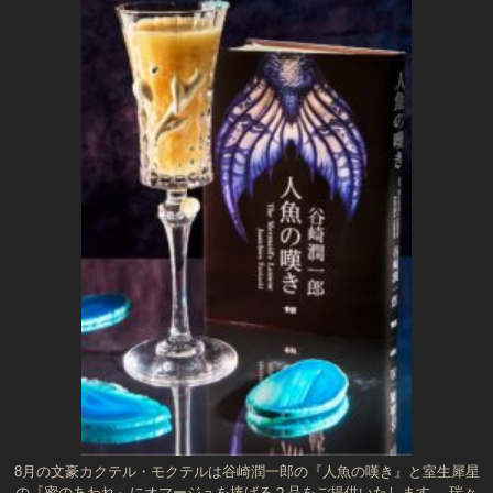
8月の文豪カクテル・モクテルは谷崎潤一郎の『人魚の嘆き』と室生犀星
の『蜜のあわれ』にオマージュを捧げる２品をご提供いたします。 瑞々