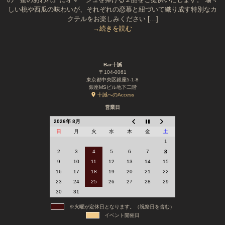
しい桃や西瓜の味わいが、それぞれの恋慕と紐づいて織り成す特別なカ
クテルをお楽しみください […]
→続きを読む
Bar十誡
〒104-0061
東京都中央区銀座5-1-8
銀座MSビル地下二階
十誡へのAccess
営業日
2026年 8月
日
月
火
水
木
金
土
1
2
3
4
5
6
7
8
9
10
11
12
13
14
15
16
17
18
19
20
21
22
23
24
25
26
27
28
29
30
31
※火曜が定休日となります。（祝祭日を含む）
イベント開催日