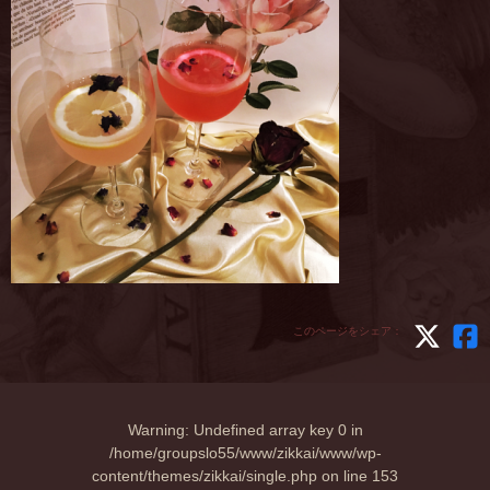
このページをシェア：
Warning
: Undefined array key 0 in
/home/groupslo55/www/zikkai/www/wp-
content/themes/zikkai/single.php
on line
153