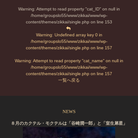
Warning
: Attempt to read property "cat_ID" on null in
/home/groupslo55/www/zikkai/www/wp-
content/themes/zikkai/single.php
on line
153
Warning
: Undefined array key 0 in
/home/groupslo55/www/zikkai/www/wp-
content/themes/zikkai/single.php
on line
157
Warning
: Attempt to read property "cat_name" on null in
/home/groupslo55/www/zikkai/www/wp-
content/themes/zikkai/single.php
on line
157
一覧へ戻る
NEWS
８月のカクテル・モクテルは「谷崎潤一郎」と「室生犀星」