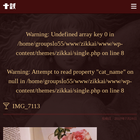
本文へスキップ
Warning
: Undefined array key 0 in
/home/groupslo55/www/zikkai/www/wp-
content/themes/zikkai/single.php
on line
8
Warning
: Attempt to read property "cat_name" on
null in
/home/groupslo55/www/zikkai/www/wp-
content/themes/zikkai/single.php
on line
8
IMG_7113
投稿日：2017年7月26日