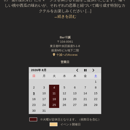
しい桃や西瓜の味わいが、それぞれの恋慕と紐づいて織り成す特別なカ
クテルをお楽しみください […]
→続きを読む
Bar十誡
〒104-0061
東京都中央区銀座5-1-8
銀座MSビル地下二階
十誡へのAccess
営業日
2026年 8月
日
月
火
水
木
金
土
1
2
3
4
5
6
7
8
9
10
11
12
13
14
15
16
17
18
19
20
21
22
23
24
25
26
27
28
29
30
31
※火曜が定休日となります。（祝祭日を含む）
イベント開催日