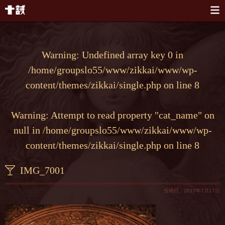
本文へスキップ
Warning
: Undefined array key 0 in
/home/groupslo55/www/zikkai/www/wp-
content/themes/zikkai/single.php
on line
8
Warning
: Attempt to read property "cat_name" on
null in
/home/groupslo55/www/zikkai/www/wp-
content/themes/zikkai/single.php
on line
8
IMG_7001
投稿日：2017年7月17日