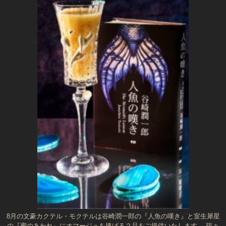
8月の文豪カクテル・モクテルは谷崎潤一郎の『人魚の嘆き』と室生犀星
の『蜜のあわれ』にオマージュを捧げる２品をご提供いたします。 瑞々