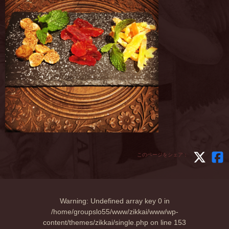
このページをシェア：
Warning
: Undefined array key 0 in
/home/groupslo55/www/zikkai/www/wp-
content/themes/zikkai/single.php
on line
153