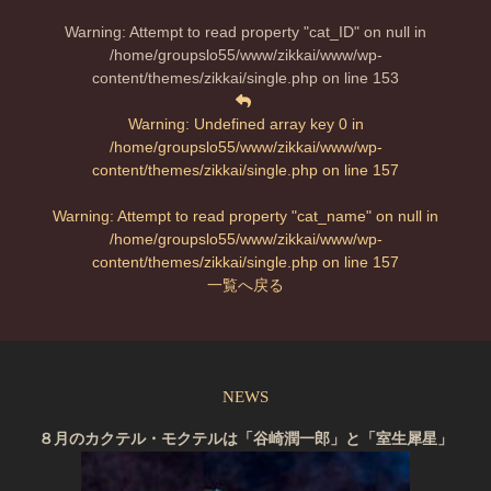
Warning
: Attempt to read property "cat_ID" on null in
/home/groupslo55/www/zikkai/www/wp-
content/themes/zikkai/single.php
on line
153
Warning
: Undefined array key 0 in
/home/groupslo55/www/zikkai/www/wp-
content/themes/zikkai/single.php
on line
157
Warning
: Attempt to read property "cat_name" on null in
/home/groupslo55/www/zikkai/www/wp-
content/themes/zikkai/single.php
on line
157
一覧へ戻る
NEWS
８月のカクテル・モクテルは「谷崎潤一郎」と「室生犀星」