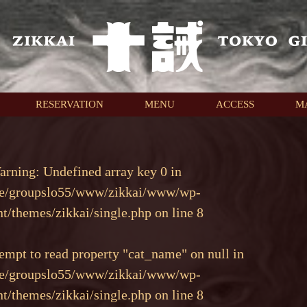
RESERVATION
MENU
ACCESS
M
arning
: Undefined array key 0 in
e/groupslo55/www/zikkai/www/wp-
nt/themes/zikkai/single.php
on line
8
tempt to read property "cat_name" on null in
e/groupslo55/www/zikkai/www/wp-
nt/themes/zikkai/single.php
on line
8