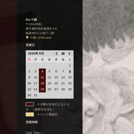
Bar十誡
〒104-0061
東京都中央区銀座5-1-8
銀座MSビル地下二階
十誡へのAccess
営業日
2026年 8月
日
月
火
水
木
金
土
1
2
3
4
5
6
7
8
9
10
11
12
13
14
15
16
17
18
19
20
21
22
23
24
25
26
27
28
29
30
31
※火曜が定休日となりま
す。（祝祭日を含む）
イベント開催日
営業時間
Cafe Time／