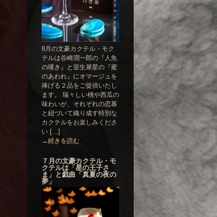
8月の文豪カクテル・モク
テルは谷崎潤一郎の『人魚
の嘆き』と室生犀星の『蜜
のあわれ』にオマージュを
捧げる２品をご提供いたし
ます。 瑞々しい桃や西瓜の
味わいが、それぞれの恋慕
と紐づいて織り成す特別な
カクテルをお楽しみくださ
い […]
→続きを読む
７月の文豪カクテル・モ
クテルは「星の王子さ
ま」と戯曲「真夏の夜の
夢」