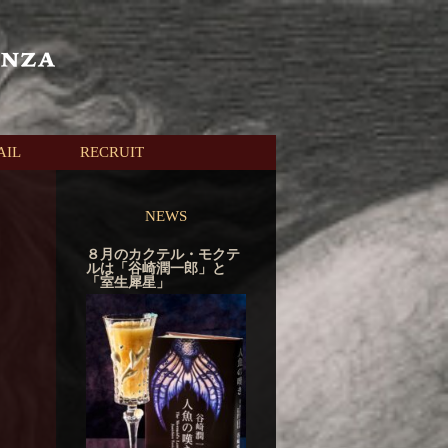
AIL
RECRUIT
NEWS
８月のカクテル・モクテ
ルは「谷崎潤一郎」と
「室生犀星」