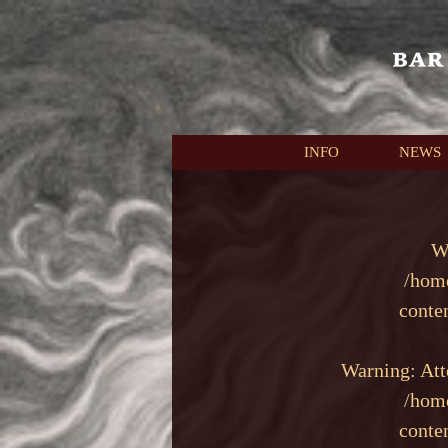
本文へスキップ
INFO
NEWS
W
/hom
conte
Warning
: At
/hom
conte