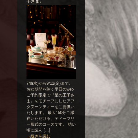
子さま』
7/8(水)から9/11(金)まで、
お盆期間を除く平日のweb
ご予約限定で『星の王子さ
ま』をモチーフにしたアフ
タヌーンティーをご提供い
たします。 最大150分ご滞
在いただける、ティーフリ
ー形式のコースです。 幼い
頃に読ん […]
→続きを読む