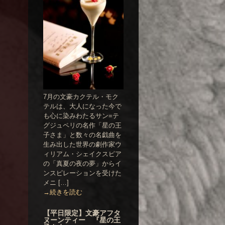
7月の文豪カクテル・モク
テルは、大人になった今で
も心に染みわたるサン=テ
グジュペリの名作「星の王
子さま」と数々の名戯曲を
生み出した世界の劇作家ウ
ィリアム・シェイクスピア
の「真夏の夜の夢」からイ
ンスピレーションを受けた
メニ […]
→続きを読む
【平日限定】文豪アフタ
ヌーンティー 『星の王