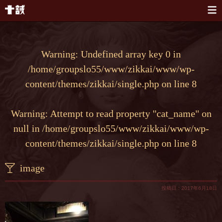
本文へスキップ
Warning
: Undefined array key 0 in
/home/groupslo55/www/zikkai/www/wp-
content/themes/zikkai/single.php
on line
8
Warning
: Attempt to read property "cat_name" on
null in
/home/groupslo55/www/zikkai/www/wp-
content/themes/zikkai/single.php
on line
8
image
投稿日：2017年6月18日