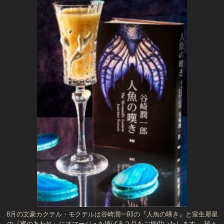
8月の文豪カクテル・モクテルは谷崎潤一郎の『人魚の嘆き』と室生犀星
の『蜜のあわれ』にオマージュを捧げる２品をご提供いたします。 瑞々