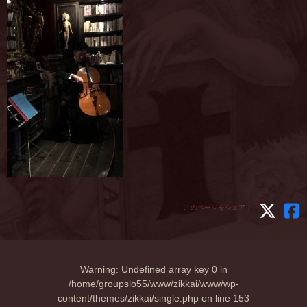
このページをシェア：
Warning
: Undefined array key 0 in
/home/groupslo55/www/zikkai/www/wp-
content/themes/zikkai/single.php
on line
153