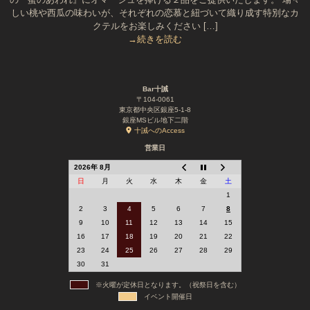
しい桃や西瓜の味わいが、それぞれの恋慕と紐づいて織り成す特別なカ
クテルをお楽しみください […]
→続きを読む
Bar十誡
〒104-0061
東京都中央区銀座5-1-8
銀座MSビル地下二階
十誡へのAccess
営業日
2026年 8月
日
月
火
水
木
金
土
1
2
3
4
5
6
7
8
9
10
11
12
13
14
15
16
17
18
19
20
21
22
23
24
25
26
27
28
29
30
31
※火曜が定休日となります。（祝祭日を含む）
イベント開催日