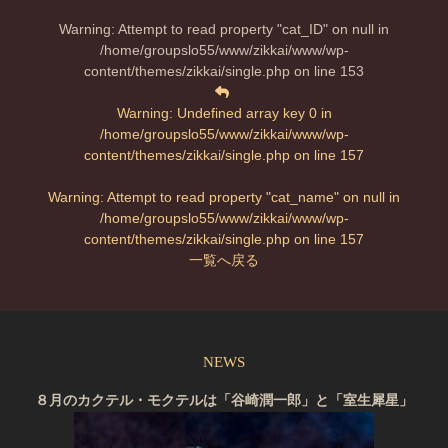
Warning
: Attempt to read property "cat_ID" on null in
/home/groupslo55/www/zikkai/www/wp-
content/themes/zikkai/single.php
on line
153
Warning
: Undefined array key 0 in
/home/groupslo55/www/zikkai/www/wp-
content/themes/zikkai/single.php
on line
157
Warning
: Attempt to read property "cat_name" on null in
/home/groupslo55/www/zikkai/www/wp-
content/themes/zikkai/single.php
on line
157
一覧へ戻る
NEWS
８月のカクテル・モクテルは「谷崎潤一郎」と「室生犀星」