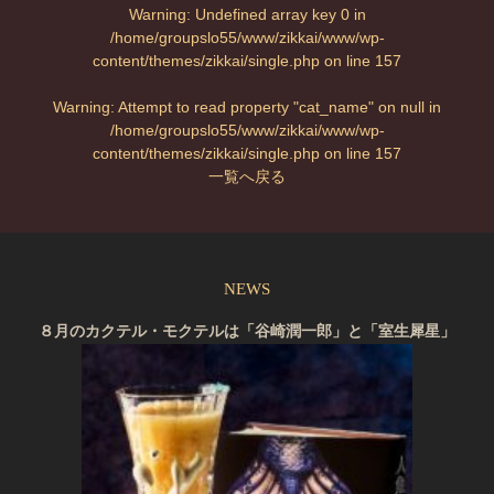
Warning
: Undefined array key 0 in
/home/groupslo55/www/zikkai/www/wp-
content/themes/zikkai/single.php
on line
157
Warning
: Attempt to read property "cat_name" on null in
/home/groupslo55/www/zikkai/www/wp-
content/themes/zikkai/single.php
on line
157
一覧へ戻る
NEWS
８月のカクテル・モクテルは「谷崎潤一郎」と「室生犀星」