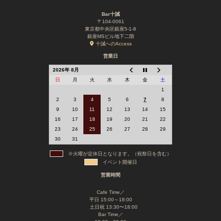
Bar十誡
〒104-0061
東京都中央区銀座5-1-8
銀座MSビル地下二階
十誡へのAccess
営業日
2026年 8月
日
月
火
水
木
金
土
1
2
3
4
5
6
7
8
9
10
11
12
13
14
15
16
17
18
19
20
21
22
23
24
25
26
27
28
29
30
31
※火曜が定休日となります。（祝祭日を含む）
イベント開催日
営業時間
Cafe Time／
平日 15:00～18:00
土日祝 13:30〜18:00
Bar Time／