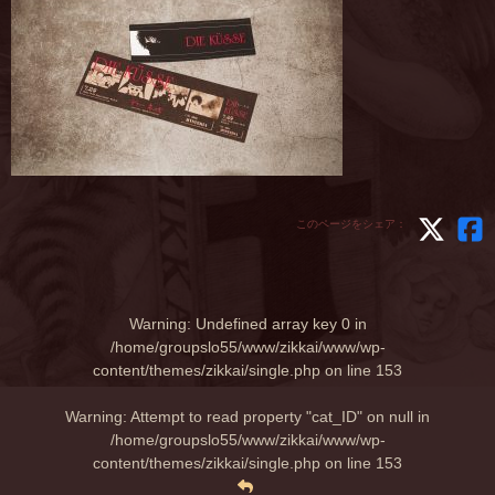
このページをシェア：
Warning
: Undefined array key 0 in
/home/groupslo55/www/zikkai/www/wp-
content/themes/zikkai/single.php
on line
153
Warning
: Attempt to read property "cat_ID" on null in
/home/groupslo55/www/zikkai/www/wp-
content/themes/zikkai/single.php
on line
153