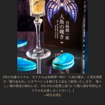
8月の文豪カクテル・モクテルは谷崎潤一郎の『人魚の嘆き』と室生犀星
の『蜜のあわれ』にオマージュを捧げる２品をご提供いたします。 瑞々
しい桃や西瓜の味わいが、それぞれの恋慕と紐づいて織り成す特別なカ
クテルをお楽しみください […]
→続きを読む