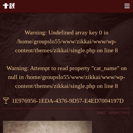
本文へスキップ
Warning
: Undefined array key 0 in
/home/groupslo55/www/zikkai/www/wp-
content/themes/zikkai/single.php
on line
8
Warning
: Attempt to read property "cat_name" on
null in
/home/groupslo55/www/zikkai/www/wp-
content/themes/zikkai/single.php
on line
8
1E976956-1EDA-4376-9D57-E4ED7004197D
投稿日：2022年7月30日