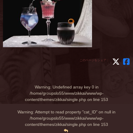
このページをシェア：
Warning
: Undefined array key 0 in
/home/groupslo55/www/zikkai/www/wp-
content/themes/zikkai/single.php
on line
153
Warning
: Attempt to read property "cat_ID" on null in
/home/groupslo55/www/zikkai/www/wp-
content/themes/zikkai/single.php
on line
153