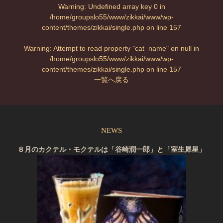
Warning
: Undefined array key 0 in
/home/groupslo55/www/zikkai/www/wp-
content/themes/zikkai/single.php
on line
157
Warning
: Attempt to read property "cat_name" on null in
/home/groupslo55/www/zikkai/www/wp-
content/themes/zikkai/single.php
on line
157
一覧へ戻る
NEWS
８月のカクテル・モクテルは「谷崎潤一郎」と「室生犀星」