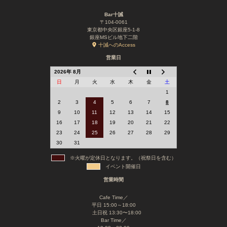
Bar十誡
〒104-0061
東京都中央区銀座5-1-8
銀座MSビル地下二階
十誡へのAccess
営業日
2026年 8月
日
月
火
水
木
金
土
1
2
3
4
5
6
7
8
9
10
11
12
13
14
15
16
17
18
19
20
21
22
23
24
25
26
27
28
29
30
31
※火曜が定休日となります。（祝祭日を含む）
イベント開催日
営業時間
Cafe Time／
平日 15:00～18:00
土日祝 13:30〜18:00
Bar Time／