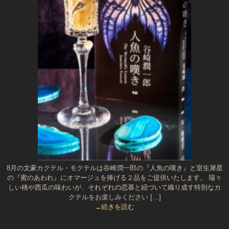
8月の文豪カクテル・モクテルは谷崎潤一郎の『人魚の嘆き』と室生犀星
の『蜜のあわれ』にオマージュを捧げる２品をご提供いたします。 瑞々
しい桃や西瓜の味わいが、それぞれの恋慕と紐づいて織り成す特別なカ
クテルをお楽しみください […]
→続きを読む