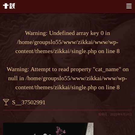
本文へスキップ
Warning
: Undefined array key 0 in
/home/groupslo55/www/zikkai/www/wp-
content/themes/zikkai/single.php
on line
8
Warning
: Attempt to read property "cat_name" on
null in
/home/groupslo55/www/zikkai/www/wp-
content/themes/zikkai/single.php
on line
8
S__37502991
投稿日：2022年9月16日