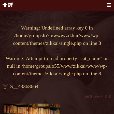
本文へスキップ
Warning
: Undefined array key 0 in
/home/groupslo55/www/zikkai/www/wp-
content/themes/zikkai/single.php
on line
8
Warning
: Attempt to read property "cat_name" on
null in
/home/groupslo55/www/zikkai/www/wp-
content/themes/zikkai/single.php
on line
8
S__43368664
投稿日：2024年7月1日