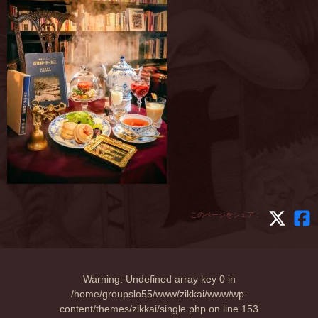
このページをシェア：
Warning
: Undefined array key 0 in
/home/groupslo55/www/zikkai/www/wp-
content/themes/zikkai/single.php
on line
153