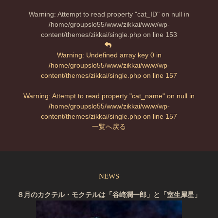
Warning
: Attempt to read property "cat_ID" on null in
/home/groupslo55/www/zikkai/www/wp-
content/themes/zikkai/single.php
on line
153
Warning
: Undefined array key 0 in
/home/groupslo55/www/zikkai/www/wp-
content/themes/zikkai/single.php
on line
157
Warning
: Attempt to read property "cat_name" on null in
/home/groupslo55/www/zikkai/www/wp-
content/themes/zikkai/single.php
on line
157
一覧へ戻る
NEWS
８月のカクテル・モクテルは「谷崎潤一郎」と「室生犀星」