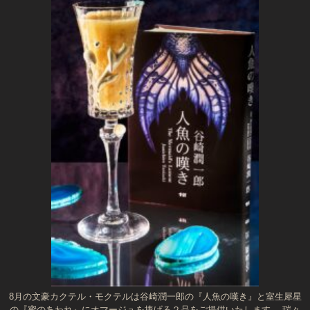
8月の文豪カクテル・モクテルは谷崎潤一郎の『人魚の嘆き』と室生犀星
の『蜜のあわれ』にオマージュを捧げる２品をご提供いたします。 瑞々