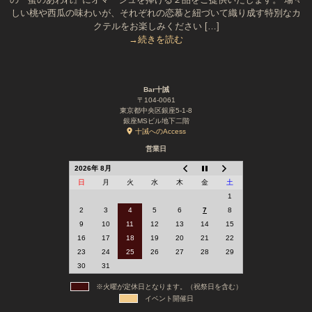
しい桃や西瓜の味わいが、それぞれの恋慕と紐づいて織り成す特別なカ
クテルをお楽しみください […]
→続きを読む
Bar十誡
〒104-0061
東京都中央区銀座5-1-8
銀座MSビル地下二階
十誡へのAccess
営業日
2026年 8月
日
月
火
水
木
金
土
1
2
3
4
5
6
7
8
9
10
11
12
13
14
15
16
17
18
19
20
21
22
23
24
25
26
27
28
29
30
31
※火曜が定休日となります。（祝祭日を含む）
イベント開催日