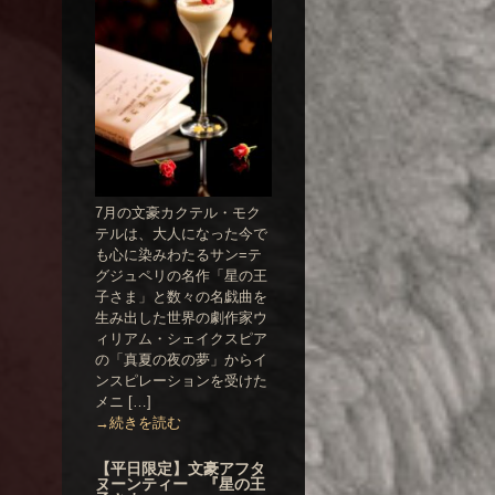
7月の文豪カクテル・モク
テルは、大人になった今で
も心に染みわたるサン=テ
グジュペリの名作「星の王
子さま」と数々の名戯曲を
生み出した世界の劇作家ウ
ィリアム・シェイクスピア
の「真夏の夜の夢」からイ
ンスピレーションを受けた
メニ […]
→続きを読む
【平日限定】文豪アフタ
ヌーンティー 『星の王