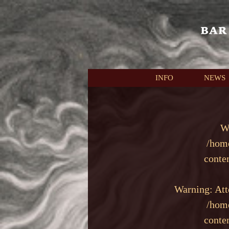
本文へスキップ
INFO
NEWS
W
/hom
conte
Warning
: At
/hom
conte