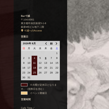
Bar十誡
〒104-0061
東京都中央区銀座5-1-8
銀座MSビル地下二階
十誡へのAccess
営業日
2026年 8月
日
月
火
水
木
金
土
1
2
3
4
5
6
7
8
9
10
11
12
13
14
15
16
17
18
19
20
21
22
23
24
25
26
27
28
29
30
31
※火曜が定休日となりま
す。（祝祭日を含む）
イベント開催日
営業時間
Cafe Time／