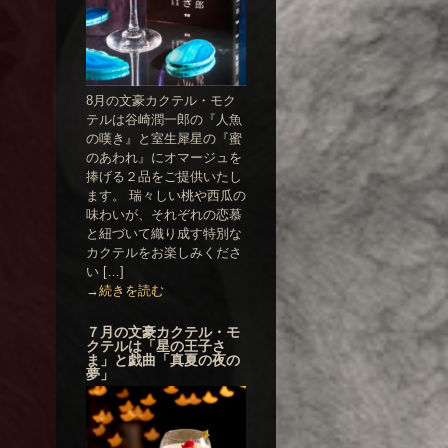
8月の文豪カクテル・モク
テルは谷崎潤一郎の『人魚
の嘆き』と室生犀星の『蜜
のあわれ』にオマージュを
捧げる２品をご提供いたし
ます。 瑞々しい桃や西瓜の
味わいが、それぞれの恋慕
と紐づいて織り成す特別な
カクテルをお楽しみくださ
い […]
→続きを読む
７月の文豪カクテル・モ
クテルは「星の王子さ
ま」と戯曲「真夏の夜の
夢」