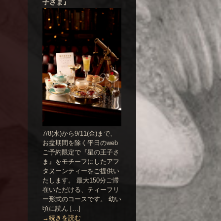
子さま』
7/8(水)から9/11(金)まで、
お盆期間を除く平日のweb
ご予約限定で『星の王子さ
ま』をモチーフにしたアフ
タヌーンティーをご提供い
たします。 最大150分ご滞
在いただける、ティーフリ
ー形式のコースです。 幼い
頃に読ん […]
→続きを読む