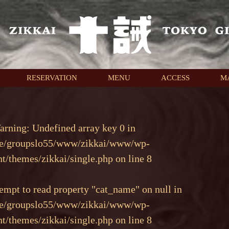
RESERVATION
MENU
ACCESS
M
arning
: Undefined array key 0 in
e/groupslo55/www/zikkai/www/wp-
nt/themes/zikkai/single.php
on line
8
tempt to read property "cat_name" on null in
e/groupslo55/www/zikkai/www/wp-
nt/themes/zikkai/single.php
on line
8