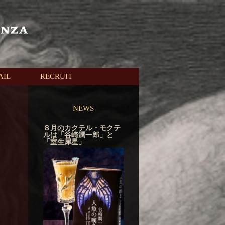
AIL
RECRUIT
NEWS
８月のカクテル・モクテ
ルは「谷崎潤一郎」と
「室生犀星」