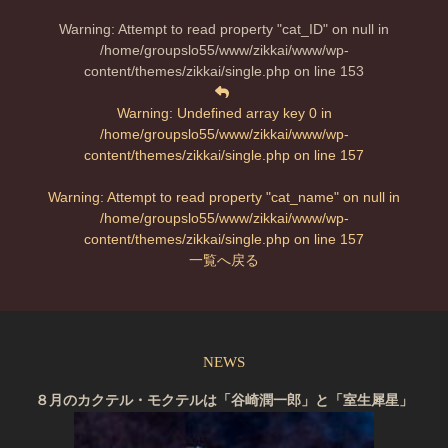
Warning
: Attempt to read property "cat_ID" on null in
/home/groupslo55/www/zikkai/www/wp-
content/themes/zikkai/single.php
on line
153
Warning
: Undefined array key 0 in
/home/groupslo55/www/zikkai/www/wp-
content/themes/zikkai/single.php
on line
157
Warning
: Attempt to read property "cat_name" on null in
/home/groupslo55/www/zikkai/www/wp-
content/themes/zikkai/single.php
on line
157
一覧へ戻る
NEWS
８月のカクテル・モクテルは「谷崎潤一郎」と「室生犀星」