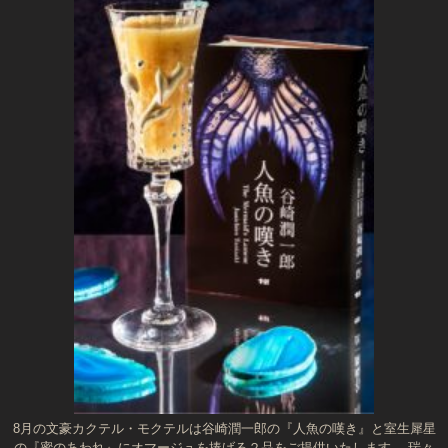
8月の文豪カクテル・モクテルは谷崎潤一郎の『人魚の嘆き』と室生犀星
の『蜜のあわれ』にオマージュを捧げる２品をご提供いたします。 瑞々