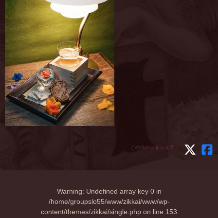
このページをシェア：
Warning
: Undefined array key 0 in
/home/groupslo55/www/zikkai/www/wp-
content/themes/zikkai/single.php
on line
153