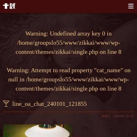
本文へスキップ
Warning
: Undefined array key 0 in
/home/groupslo55/www/zikkai/www/wp-
content/themes/zikkai/single.php
on line
8
Warning
: Attempt to read property "cat_name" on
null in
/home/groupslo55/www/zikkai/www/wp-
content/themes/zikkai/single.php
on line
8
line_oa_chat_240101_121855
投稿日：2024年1月1日