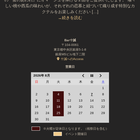
しい桃や西瓜の味わいが、それぞれの恋慕と紐づいて織り成す特別なカ
クテルをお楽しみください […]
→続きを読む
Bar十誡
〒104-0061
東京都中央区銀座5-1-8
銀座MSビル地下二階
十誡へのAccess
営業日
2026年 8月
日
月
火
水
木
金
土
1
2
3
4
5
6
7
8
9
10
11
12
13
14
15
16
17
18
19
20
21
22
23
24
25
26
27
28
29
30
31
※火曜が定休日となります。（祝祭日を含む）
イベント開催日