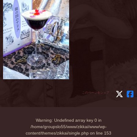
このページをシェア：
Warning
: Undefined array key 0 in
/home/groupslo55/www/zikkai/www/wp-
content/themes/zikkai/single.php
on line
153