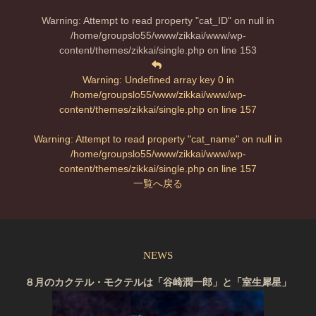
Warning
: Attempt to read property "cat_ID" on null in
/home/groupslo55/www/zikkai/www/wp-
content/themes/zikkai/single.php
on line
153
Warning
: Undefined array key 0 in
/home/groupslo55/www/zikkai/www/wp-
content/themes/zikkai/single.php
on line
157
Warning
: Attempt to read property "cat_name" on null in
/home/groupslo55/www/zikkai/www/wp-
content/themes/zikkai/single.php
on line
157
一覧へ戻る
NEWS
８月のカクテル・モクテルは「谷崎潤一郎」と「室生犀星」