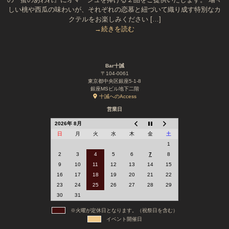
しい桃や西瓜の味わいが、それぞれの恋慕と紐づいて織り成す特別なカ
クテルをお楽しみください […]
→続きを読む
Bar十誡
〒104-0061
東京都中央区銀座5-1-8
銀座MSビル地下二階
十誡へのAccess
営業日
2026年 8月
日
月
火
水
木
金
土
1
2
3
4
5
6
7
8
9
10
11
12
13
14
15
16
17
18
19
20
21
22
23
24
25
26
27
28
29
30
31
※火曜が定休日となります。（祝祭日を含む）
イベント開催日