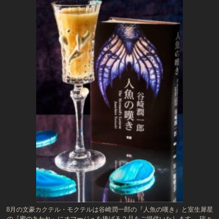
8月の文豪カクテル・モクテルは谷崎潤一郎の『人魚の嘆き』と室生犀星
の『蜜のあわれ』にオマージュを捧げる２品をご提供いたします。 瑞々