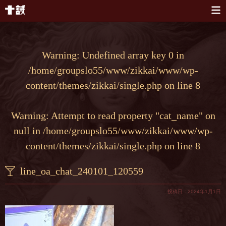
本文へスキップ
Warning
: Undefined array key 0 in
/home/groupslo55/www/zikkai/www/wp-
content/themes/zikkai/single.php
on line
8
Warning
: Attempt to read property "cat_name" on
null in
/home/groupslo55/www/zikkai/www/wp-
content/themes/zikkai/single.php
on line
8
line_oa_chat_240101_120559
投稿日：2024年1月1日