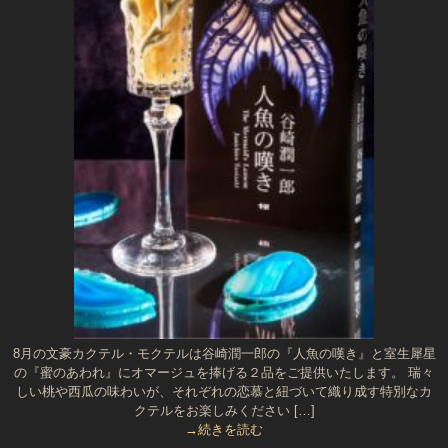
8月の文豪カクテル・モクテルは谷崎潤一郎の『人魚の嘆き』と室生犀星
の『蜜のあわれ』にオマージュを捧げる２品をご提供いたします。 瑞々
しい桃や西瓜の味わいが、それぞれの恋慕と紐づいて織り成す特別なカ
クテルをお楽しみください […]
→続きを読む