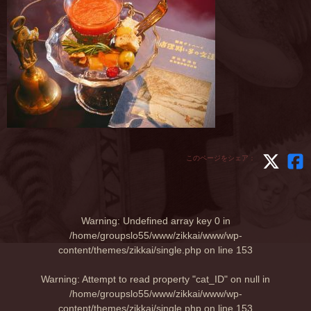
このページをシェア：
Warning
: Undefined array key 0 in
/home/groupslo55/www/zikkai/www/wp-
content/themes/zikkai/single.php
on line
153
Warning
: Attempt to read property "cat_ID" on null in
/home/groupslo55/www/zikkai/www/wp-
content/themes/zikkai/single.php
on line
153