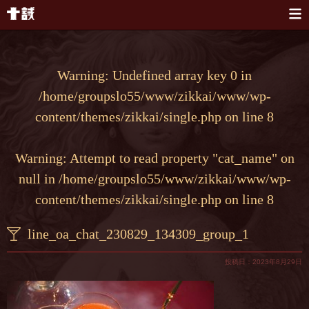
本文へスキップ
Warning
: Undefined array key 0 in
/home/groupslo55/www/zikkai/www/wp-
content/themes/zikkai/single.php
on line
8
Warning
: Attempt to read property "cat_name" on
null in
/home/groupslo55/www/zikkai/www/wp-
content/themes/zikkai/single.php
on line
8
line_oa_chat_230829_134309_group_1
投稿日：2023年8月29日