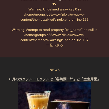
Warning
: Undefined array key 0 in
/home/groupslo55/www/zikkai/www/wp-
content/themes/zikkai/single.php
on line
157
Warning
: Attempt to read property "cat_name" on null in
/home/groupslo55/www/zikkai/www/wp-
content/themes/zikkai/single.php
on line
157
一覧へ戻る
NEWS
８月のカクテル・モクテルは「谷崎潤一郎」と「室生犀星」