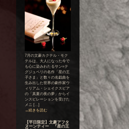
7月の文豪カクテル・モク
テルは、大人になった今で
も心に染みわたるサン=テ
グジュペリの名作「星の王
子さま」と数々の名戯曲を
生み出した世界の劇作家ウ
ィリアム・シェイクスピア
の「真夏の夜の夢」からイ
ンスピレーションを受けた
メニ […]
→続きを読む
【平日限定】文豪アフタ
ヌーンティー 『星の王