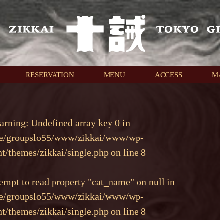
RESERVATION
MENU
ACCESS
M
arning
: Undefined array key 0 in
e/groupslo55/www/zikkai/www/wp-
nt/themes/zikkai/single.php
on line
8
tempt to read property "cat_name" on null in
e/groupslo55/www/zikkai/www/wp-
nt/themes/zikkai/single.php
on line
8