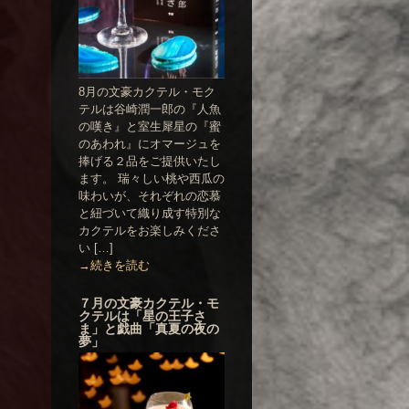
8月の文豪カクテル・モク
テルは谷崎潤一郎の『人魚
の嘆き』と室生犀星の『蜜
のあわれ』にオマージュを
捧げる２品をご提供いたし
ます。 瑞々しい桃や西瓜の
味わいが、それぞれの恋慕
と紐づいて織り成す特別な
カクテルをお楽しみくださ
い […]
→続きを読む
７月の文豪カクテル・モ
クテルは「星の王子さ
ま」と戯曲「真夏の夜の
夢」