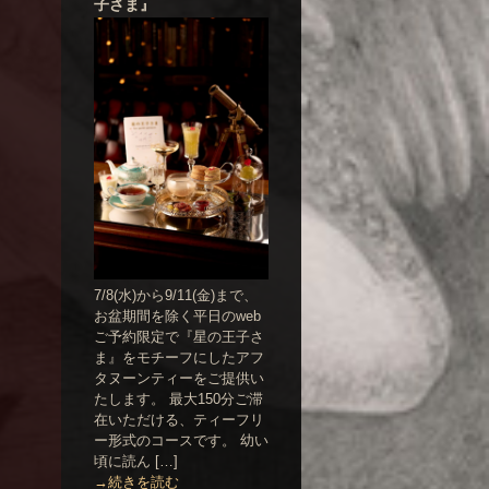
子さま』
7/8(水)から9/11(金)まで、
お盆期間を除く平日のweb
ご予約限定で『星の王子さ
ま』をモチーフにしたアフ
タヌーンティーをご提供い
たします。 最大150分ご滞
在いただける、ティーフリ
ー形式のコースです。 幼い
頃に読ん […]
→続きを読む