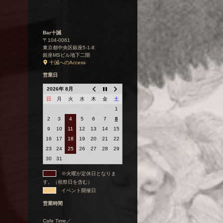
Bar十誡
〒104-0061
東京都中央区銀座5-1-8
銀座MSビル地下二階
十誡へのAccess
営業日
2026年 8月
日
月
火
水
木
金
土
1
2
3
4
5
6
7
8
9
10
11
12
13
14
15
16
17
18
19
20
21
22
23
24
25
26
27
28
29
30
31
※火曜が定休日となりま
す。（祝祭日を含む）
イベント開催日
営業時間
Cafe Time／