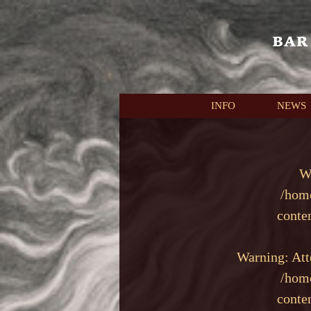
本文へスキップ
INFO
NEWS
W
/hom
conte
Warning
: At
/hom
conte