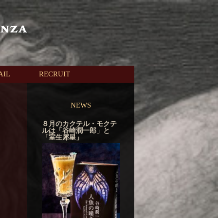
AIL
RECRUIT
NEWS
８月のカクテル・モクテ
ルは「谷崎潤一郎」と
「室生犀星」