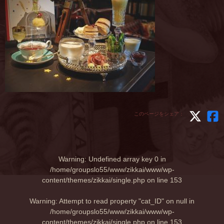
このページをシェア：
Warning
: Undefined array key 0 in
/home/groupslo55/www/zikkai/www/wp-
content/themes/zikkai/single.php
on line
153
Warning
: Attempt to read property "cat_ID" on null in
/home/groupslo55/www/zikkai/www/wp-
content/themes/zikkai/single.php
on line
153