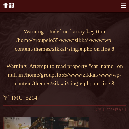
本文へスキップ
Warning
: Undefined array key 0 in
/home/groupslo55/www/zikkai/www/wp-
content/themes/zikkai/single.php
on line
8
Warning
: Attempt to read property "cat_name" on
null in
/home/groupslo55/www/zikkai/www/wp-
content/themes/zikkai/single.php
on line
8
IMG_8214
投稿日：2023年7月1日