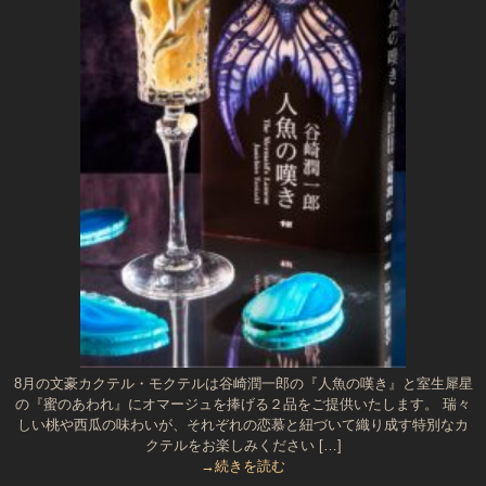
8月の文豪カクテル・モクテルは谷崎潤一郎の『人魚の嘆き』と室生犀星
の『蜜のあわれ』にオマージュを捧げる２品をご提供いたします。 瑞々
しい桃や西瓜の味わいが、それぞれの恋慕と紐づいて織り成す特別なカ
クテルをお楽しみください […]
→続きを読む