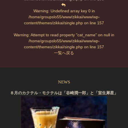
Warning
: Undefined array key 0 in
/home/groupslo55/www/zikkai/www/wp-
content/themes/zikkai/single.php
on line
157
Warning
: Attempt to read property "cat_name" on null in
/home/groupslo55/www/zikkai/www/wp-
content/themes/zikkai/single.php
on line
157
一覧へ戻る
NEWS
８月のカクテル・モクテルは「谷崎潤一郎」と「室生犀星」