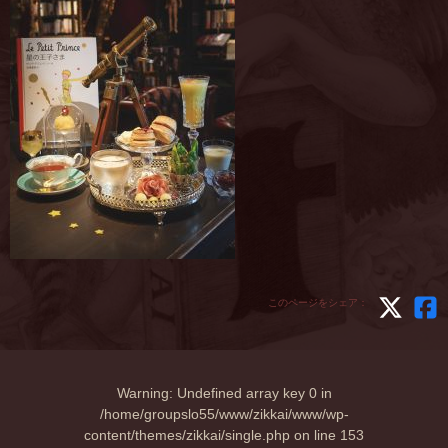
このページをシェア：
Warning
: Undefined array key 0 in
/home/groupslo55/www/zikkai/www/wp-
content/themes/zikkai/single.php
on line
153