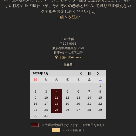
しい桃や西瓜の味わいが、それぞれの恋慕と紐づいて織り成す特別なカ
クテルをお楽しみください […]
→続きを読む
Bar十誡
〒104-0061
東京都中央区銀座5-1-8
銀座MSビル地下二階
十誡へのAccess
営業日
2026年 8月
日
月
火
水
木
金
土
1
2
3
4
5
6
7
8
9
10
11
12
13
14
15
16
17
18
19
20
21
22
23
24
25
26
27
28
29
30
31
※火曜が定休日となります。（祝祭日を含む）
イベント開催日