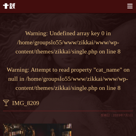
本文へスキップ
Warning
: Undefined array key 0 in
/home/groupslo55/www/zikkai/www/wp-
content/themes/zikkai/single.php
on line
8
Warning
: Attempt to read property "cat_name" on
null in
/home/groupslo55/www/zikkai/www/wp-
content/themes/zikkai/single.php
on line
8
IMG_8209
投稿日：2023年7月1日