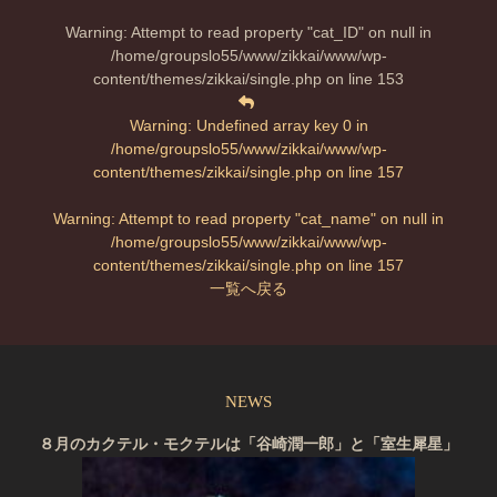
Warning
: Attempt to read property "cat_ID" on null in
/home/groupslo55/www/zikkai/www/wp-
content/themes/zikkai/single.php
on line
153
Warning
: Undefined array key 0 in
/home/groupslo55/www/zikkai/www/wp-
content/themes/zikkai/single.php
on line
157
Warning
: Attempt to read property "cat_name" on null in
/home/groupslo55/www/zikkai/www/wp-
content/themes/zikkai/single.php
on line
157
一覧へ戻る
NEWS
８月のカクテル・モクテルは「谷崎潤一郎」と「室生犀星」