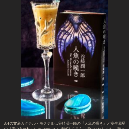
8月の文豪カクテル・モクテルは谷崎潤一郎の『人魚の嘆き』と室生犀星
の『蜜のあわれ』にオマージュを捧げる２品をご提供いたします。 瑞々