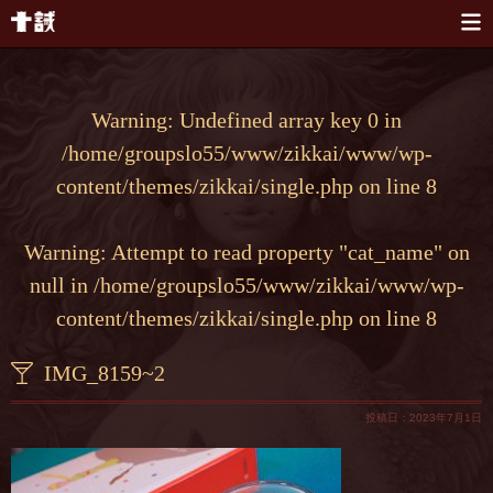
本文へスキップ
Warning
: Undefined array key 0 in
/home/groupslo55/www/zikkai/www/wp-
content/themes/zikkai/single.php
on line
8
Warning
: Attempt to read property "cat_name" on
null in
/home/groupslo55/www/zikkai/www/wp-
content/themes/zikkai/single.php
on line
8
IMG_8159~2
投稿日：2023年7月1日