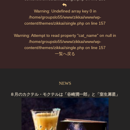
Warning
: Undefined array key 0 in
/home/groupslo55/www/zikkai/www/wp-
content/themes/zikkai/single.php
on line
157
Warning
: Attempt to read property "cat_name" on null in
/home/groupslo55/www/zikkai/www/wp-
content/themes/zikkai/single.php
on line
157
一覧へ戻る
NEWS
８月のカクテル・モクテルは「谷崎潤一郎」と「室生犀星」