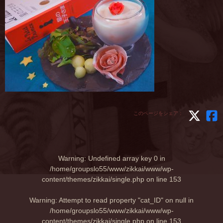
このページをシェア：
Warning
: Undefined array key 0 in
/home/groupslo55/www/zikkai/www/wp-
content/themes/zikkai/single.php
on line
153
Warning
: Attempt to read property "cat_ID" on null in
/home/groupslo55/www/zikkai/www/wp-
content/themes/zikkai/single.php
on line
153