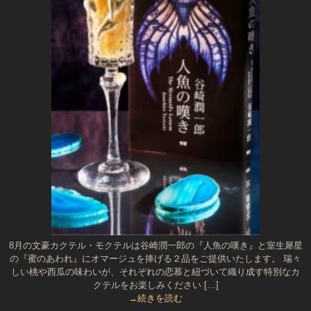
8月の文豪カクテル・モクテルは谷崎潤一郎の『人魚の嘆き』と室生犀星
の『蜜のあわれ』にオマージュを捧げる２品をご提供いたします。 瑞々
しい桃や西瓜の味わいが、それぞれの恋慕と紐づいて織り成す特別なカ
クテルをお楽しみください […]
→続きを読む