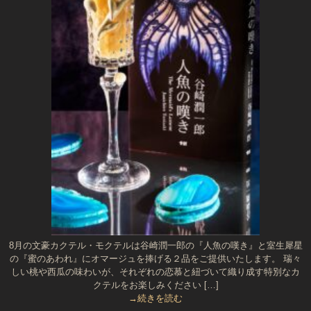
8月の文豪カクテル・モクテルは谷崎潤一郎の『人魚の嘆き』と室生犀星
の『蜜のあわれ』にオマージュを捧げる２品をご提供いたします。 瑞々
しい桃や西瓜の味わいが、それぞれの恋慕と紐づいて織り成す特別なカ
クテルをお楽しみください […]
→続きを読む