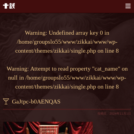
本文へスキップ
Warning
: Undefined array key 0 in
/home/groupslo55/www/zikkai/www/wp-
content/themes/zikkai/single.php
on line
8
Warning
: Attempt to read property "cat_name" on
null in
/home/groupslo55/www/zikkai/www/wp-
content/themes/zikkai/single.php
on line
8
GaJtpc-b0AENQAS
投稿日：2024年11月1日