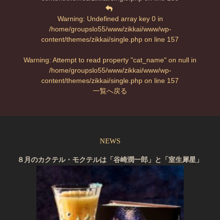
Warning
: Undefined array key 0 in
/home/groupslo55/www/zikkai/www/wp-
content/themes/zikkai/single.php
on line
157
Warning
: Attempt to read property "cat_name" on null in
/home/groupslo55/www/zikkai/www/wp-
content/themes/zikkai/single.php
on line
157
一覧へ戻る
NEWS
８月のカクテル・モクテルは「谷崎潤一郎」と「室生犀星」