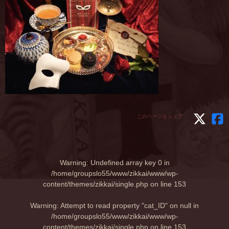
このページをシェア：
Warning
: Undefined array key 0 in
/home/groupslo55/www/zikkai/www/wp-
content/themes/zikkai/single.php
on line
153
Warning
: Attempt to read property "cat_ID" on null in
/home/groupslo55/www/zikkai/www/wp-
content/themes/zikkai/single.php
on line
153