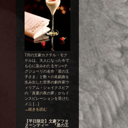
7月の文豪カクテル・モク
テルは、大人になった今で
も心に染みわたるサン=テ
グジュペリの名作「星の王
子さま」と数々の名戯曲を
生み出した世界の劇作家ウ
ィリアム・シェイクスピア
の「真夏の夜の夢」からイ
ンスピレーションを受けた
メニ […]
→続きを読む
【平日限定】文豪アフタ
ヌーンティー 『星の王