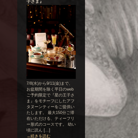
子さま』
7/8(水)から9/11(金)まで、
お盆期間を除く平日のweb
ご予約限定で『星の王子さ
ま』をモチーフにしたアフ
タヌーンティーをご提供い
たします。 最大150分ご滞
在いただける、ティーフリ
ー形式のコースです。 幼い
頃に読ん […]
→続きを読む