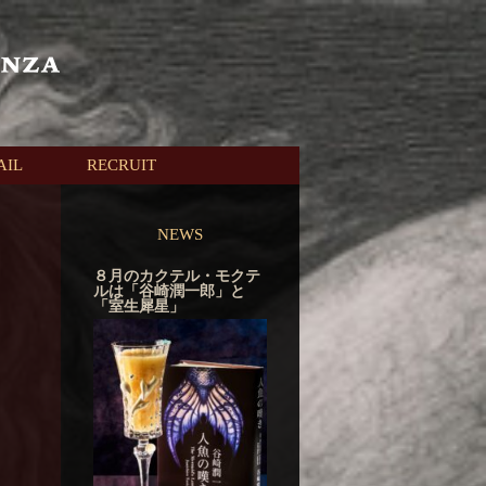
AIL
RECRUIT
NEWS
８月のカクテル・モクテ
ルは「谷崎潤一郎」と
「室生犀星」