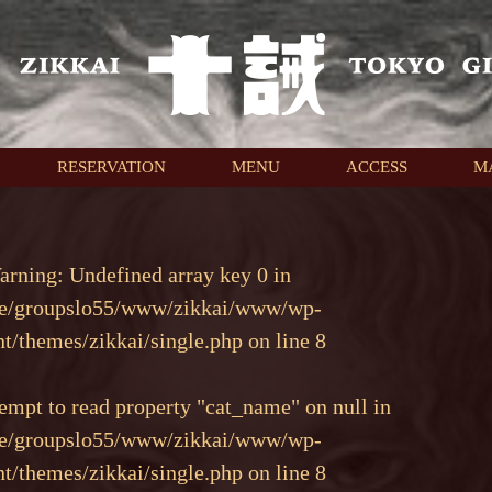
RESERVATION
MENU
ACCESS
M
arning
: Undefined array key 0 in
e/groupslo55/www/zikkai/www/wp-
nt/themes/zikkai/single.php
on line
8
tempt to read property "cat_name" on null in
e/groupslo55/www/zikkai/www/wp-
nt/themes/zikkai/single.php
on line
8