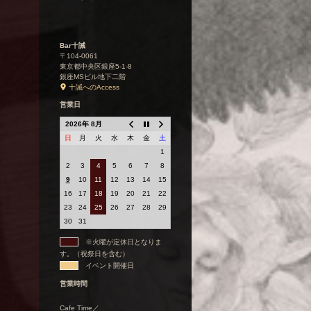
Bar十誡
〒104-0061
東京都中央区銀座5-1-8
銀座MSビル地下二階
十誡へのAccess
営業日
2026年 8月
日
月
火
水
木
金
土
1
2
3
4
5
6
7
8
9
10
11
12
13
14
15
16
17
18
19
20
21
22
23
24
25
26
27
28
29
30
31
※火曜が定休日となりま
す。（祝祭日を含む）
イベント開催日
営業時間
Cafe Time／