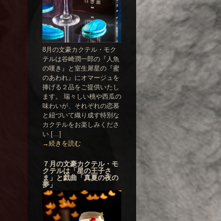
8月の文豪カクテル・モク
テルは谷崎潤一郎の『人魚
の嘆き』と室生犀星の『蜜
のあわれ』にオマージュを
捧げる２品をご提供いたし
ます。 瑞々しい桃や西瓜の
味わいが、それぞれの恋慕
と紐づいて織り成す特別な
カクテルをお楽しみくださ
い […]
→続きを読む
７月の文豪カクテル・モ
クテルは「星の王子さ
ま」と戯曲「真夏の夜の
夢」