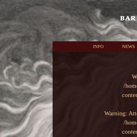
本文へスキップ
INFO
NEWS
W
/hom
conte
Warning
: At
/hom
conte