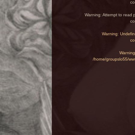
co
Warning
: Attempt to read 
co
Warning
: Undefin
co
Warning
/home/groupslo55/www