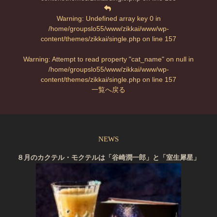
Warning
: Undefined array key 0 in
/home/groupslo55/www/zikkai/www/wp-
content/themes/zikkai/single.php
on line
157
Warning
: Attempt to read property "cat_name" on null in
/home/groupslo55/www/zikkai/www/wp-
content/themes/zikkai/single.php
on line
157
一覧へ戻る
NEWS
８月のカクテル・モクテルは「谷崎潤一郎」と「室生犀星」