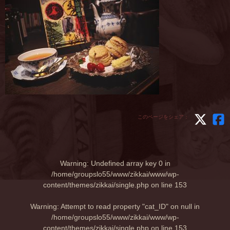
このページをシェア：
Warning
: Undefined array key 0 in
/home/groupslo55/www/zikkai/www/wp-
content/themes/zikkai/single.php
on line
153
Warning
: Attempt to read property "cat_ID" on null in
/home/groupslo55/www/zikkai/www/wp-
content/themes/zikkai/single.php
on line
153