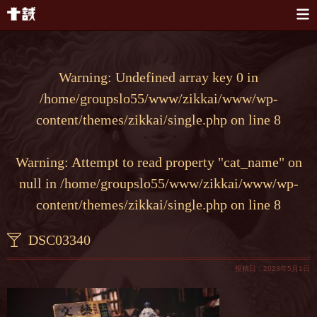
本文へスキップ
Warning
: Undefined array key 0 in
/home/groupslo55/www/zikkai/www/wp-
content/themes/zikkai/single.php
on line
8
Warning
: Attempt to read property "cat_name" on
null in
/home/groupslo55/www/zikkai/www/wp-
content/themes/zikkai/single.php
on line
8
DSC03340
投稿日：2023年5月1日