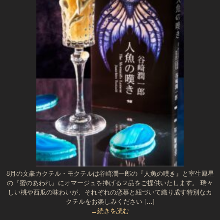
8月の文豪カクテル・モクテルは谷崎潤一郎の『人魚の嘆き』と室生犀星
の『蜜のあわれ』にオマージュを捧げる２品をご提供いたします。 瑞々
しい桃や西瓜の味わいが、それぞれの恋慕と紐づいて織り成す特別なカ
クテルをお楽しみください […]
→続きを読む