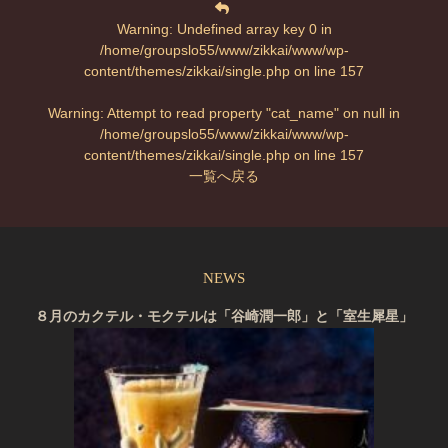
Warning
: Undefined array key 0 in
/home/groupslo55/www/zikkai/www/wp-
content/themes/zikkai/single.php
on line
157
Warning
: Attempt to read property "cat_name" on null in
/home/groupslo55/www/zikkai/www/wp-
content/themes/zikkai/single.php
on line
157
一覧へ戻る
NEWS
８月のカクテル・モクテルは「谷崎潤一郎」と「室生犀星」