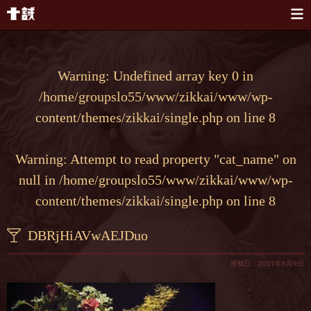
本文へスキップ
Warning
: Undefined array key 0 in
/home/groupslo55/www/zikkai/www/wp-
content/themes/zikkai/single.php
on line
8
Warning
: Attempt to read property "cat_name" on
null in
/home/groupslo55/www/zikkai/www/wp-
content/themes/zikkai/single.php
on line
8
DBRjHiAVwAEJDuo
投稿日：2017年6月9日