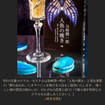
8月の文豪カクテル・モクテルは谷崎潤一郎の『人魚の嘆き』と室生犀星
の『蜜のあわれ』にオマージュを捧げる２品をご提供いたします。 瑞々
しい桃や西瓜の味わいが、それぞれの恋慕と紐づいて織り成す特別なカ
クテルをお楽しみください […]
→続きを読む