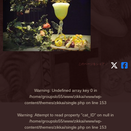
このページをシェア：
Warning
: Undefined array key 0 in
/home/groupslo55/www/zikkai/www/wp-
content/themes/zikkai/single.php
on line
153
Warning
: Attempt to read property "cat_ID" on null in
/home/groupslo55/www/zikkai/www/wp-
content/themes/zikkai/single.php
on line
153