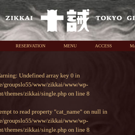
RESERVATION
MENU
ACCESS
M
arning
: Undefined array key 0 in
e/groupslo55/www/zikkai/www/wp-
nt/themes/zikkai/single.php
on line
8
tempt to read property "cat_name" on null in
e/groupslo55/www/zikkai/www/wp-
nt/themes/zikkai/single.php
on line
8