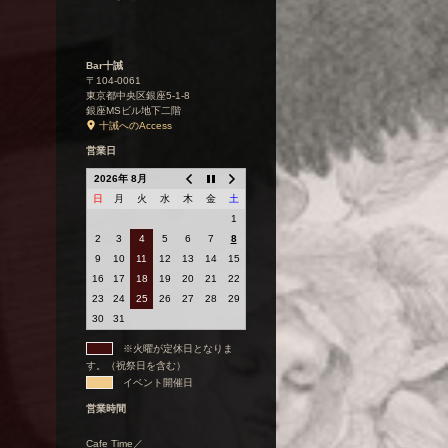
Bar十誡
〒104-0061
東京都中央区銀座5-1-8
銀座MSビル地下二階
十誡へのAccess
営業日
2026年 8月
日
月
火
水
木
金
土
1
2
3
4
5
6
7
8
9
10
11
12
13
14
15
16
17
18
19
20
21
22
23
24
25
26
27
28
29
30
31
※火曜が定休日となりま
す。（祝祭日を含む）
イベント開催日
営業時間
Cafe Time／