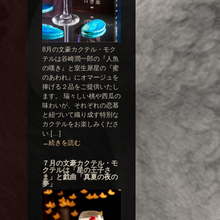
8月の文豪カクテル・モク
テルは谷崎潤一郎の『人魚
の嘆き』と室生犀星の『蜜
のあわれ』にオマージュを
捧げる２品をご提供いたし
ます。 瑞々しい桃や西瓜の
味わいが、それぞれの恋慕
と紐づいて織り成す特別な
カクテルをお楽しみくださ
い […]
→続きを読む
７月の文豪カクテル・モ
クテルは「星の王子さ
ま」と戯曲「真夏の夜の
夢」