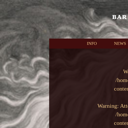
本文へスキップ
INFO
NEWS
W
/hom
conte
Warning
: At
/hom
conte