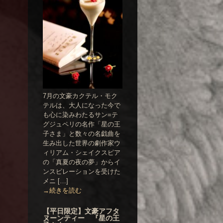
7月の文豪カクテル・モク
テルは、大人になった今で
も心に染みわたるサン=テ
グジュペリの名作「星の王
子さま」と数々の名戯曲を
生み出した世界の劇作家ウ
ィリアム・シェイクスピア
の「真夏の夜の夢」からイ
ンスピレーションを受けた
メニ […]
→続きを読む
【平日限定】文豪アフタ
ヌーンティー 『星の王