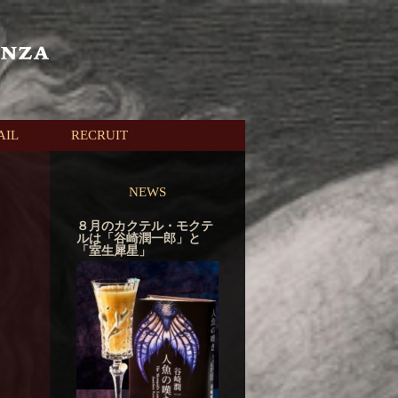
AIL
RECRUIT
NEWS
８月のカクテル・モクテ
ルは「谷崎潤一郎」と
「室生犀星」