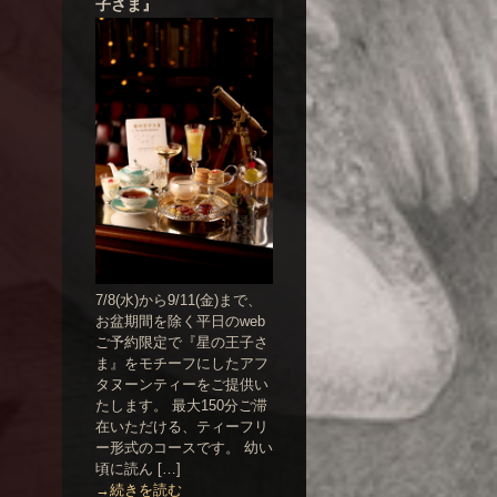
子さま』
7/8(水)から9/11(金)まで、
お盆期間を除く平日のweb
ご予約限定で『星の王子さ
ま』をモチーフにしたアフ
タヌーンティーをご提供い
たします。 最大150分ご滞
在いただける、ティーフリ
ー形式のコースです。 幼い
頃に読ん […]
→続きを読む