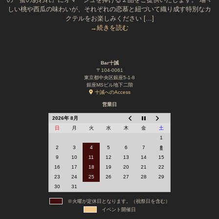
しい桃や西瓜の味わいが、それぞれの恋慕と紐づいて織り成す特別なカ
クテルをお楽しみください […]
→続きを読む
Bar十誡
〒104-0061
東京都中央区銀座5-1-8
銀座MSビル地下二階
十誡へのAccess
営業日
2026年 8月
日
月
火
水
木
金
土
1
2
3
4
5
6
7
8
9
10
11
12
13
14
15
16
17
18
19
20
21
22
23
24
25
26
27
28
29
30
31
※火曜が定休日となります。（祝祭日を含む）
イベント開催日