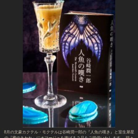
8月の文豪カクテル・モクテルは谷崎潤一郎の『人魚の嘆き』と室生犀星
の『蜜のあわれ』にオマージュを捧げる２品をご提供いたします。 瑞々