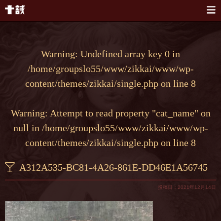
本文へスキップ
Warning
: Undefined array key 0 in
/home/groupslo55/www/zikkai/www/wp-
content/themes/zikkai/single.php
on line
8
Warning
: Attempt to read property "cat_name" on
null in
/home/groupslo55/www/zikkai/www/wp-
content/themes/zikkai/single.php
on line
8
A312A535-BC81-4A26-861E-DD46E1A56745
投稿日：2021年12月14日