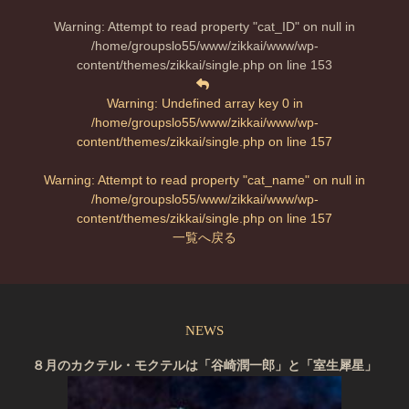
Warning
: Attempt to read property "cat_ID" on null in
/home/groupslo55/www/zikkai/www/wp-
content/themes/zikkai/single.php
on line
153
Warning
: Undefined array key 0 in
/home/groupslo55/www/zikkai/www/wp-
content/themes/zikkai/single.php
on line
157
Warning
: Attempt to read property "cat_name" on null in
/home/groupslo55/www/zikkai/www/wp-
content/themes/zikkai/single.php
on line
157
一覧へ戻る
NEWS
８月のカクテル・モクテルは「谷崎潤一郎」と「室生犀星」