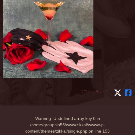
このページをシェア：
Warning
: Undefined array key 0 in
/home/groupslo55/www/zikkai/www/wp-
content/themes/zikkai/single.php
on line
153