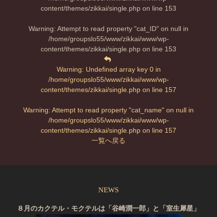
content/themes/zikkai/single.php
on line
153
Warning
: Attempt to read property "cat_ID" on null in
/home/groupslo55/www/zikkai/www/wp-
content/themes/zikkai/single.php
on line
153
Warning
: Undefined array key 0 in
/home/groupslo55/www/zikkai/www/wp-
content/themes/zikkai/single.php
on line
157
Warning
: Attempt to read property "cat_name" on null in
/home/groupslo55/www/zikkai/www/wp-
content/themes/zikkai/single.php
on line
157
一覧へ戻る
NEWS
８月のカクテル・モクテルは「谷崎潤一郎」と「室生犀星」