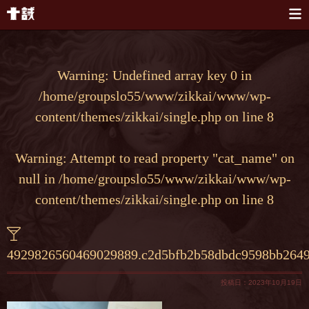
本文へスキップ
Warning
: Undefined array key 0 in
/home/groupslo55/www/zikkai/www/wp-
content/themes/zikkai/single.php
on line
8
Warning
: Attempt to read property "cat_name" on
null in
/home/groupslo55/www/zikkai/www/wp-
content/themes/zikkai/single.php
on line
8
4929826560469029889.c2d5bfb2b58dbdc9598bb264
投稿日：2023年10月19日