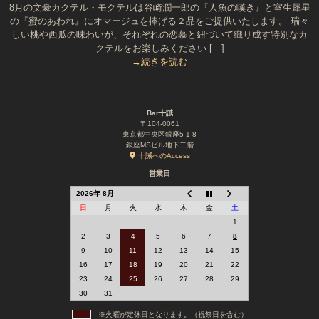
8月の文豪カクテル・モクテルは谷崎潤一郎の『人魚の嘆き』と室生犀星
の『蜜のあわれ』にオマージュを捧げる２品をご提供いたします。 瑞々
しい桃や西瓜の味わいが、それぞれの恋慕と紐づいて織り成す特別なカ
クテルをお楽しみください […]
→続きを読む
Bar十誡
〒104-0061
東京都中央区銀座5-1-8
銀座MSビル地下二階
十誡へのAccess
営業日
2026年 8月
日
月
火
水
木
金
土
1
2
3
4
5
6
7
8
9
10
11
12
13
14
15
16
17
18
19
20
21
22
23
24
25
26
27
28
29
30
31
※火曜が定休日となります。（祝祭日を含む）