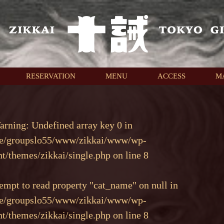
RESERVATION
MENU
ACCESS
M
arning
: Undefined array key 0 in
e/groupslo55/www/zikkai/www/wp-
nt/themes/zikkai/single.php
on line
8
tempt to read property "cat_name" on null in
e/groupslo55/www/zikkai/www/wp-
nt/themes/zikkai/single.php
on line
8