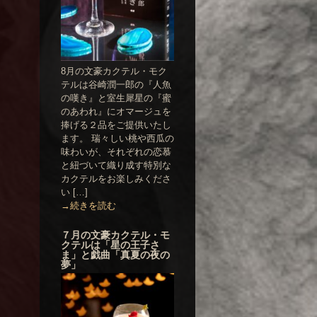
8月の文豪カクテル・モク
テルは谷崎潤一郎の『人魚
の嘆き』と室生犀星の『蜜
のあわれ』にオマージュを
捧げる２品をご提供いたし
ます。 瑞々しい桃や西瓜の
味わいが、それぞれの恋慕
と紐づいて織り成す特別な
カクテルをお楽しみくださ
い […]
→続きを読む
７月の文豪カクテル・モ
クテルは「星の王子さ
ま」と戯曲「真夏の夜の
夢」