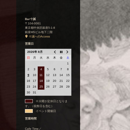
Bar十誡
〒104-0061
東京都中央区銀座5-1-8
銀座MSビル地下二階
十誡へのAccess
営業日
2026年 8月
日
月
火
水
木
金
土
1
2
3
4
5
6
7
8
9
10
11
12
13
14
15
16
17
18
19
20
21
22
23
24
25
26
27
28
29
30
31
※火曜が定休日となりま
す。（祝祭日を含む）
イベント開催日
営業時間
Cafe Time／