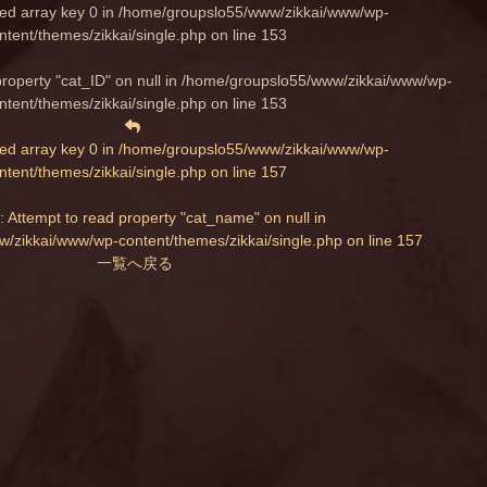
ed array key 0 in
/home/groupslo55/www/zikkai/www/wp-
ntent/themes/zikkai/single.php
on line
153
property "cat_ID" on null in
/home/groupslo55/www/zikkai/www/wp-
ntent/themes/zikkai/single.php
on line
153
ed array key 0 in
/home/groupslo55/www/zikkai/www/wp-
ntent/themes/zikkai/single.php
on line
157
: Attempt to read property "cat_name" on null in
/zikkai/www/wp-content/themes/zikkai/single.php
on line
157
一覧へ戻る