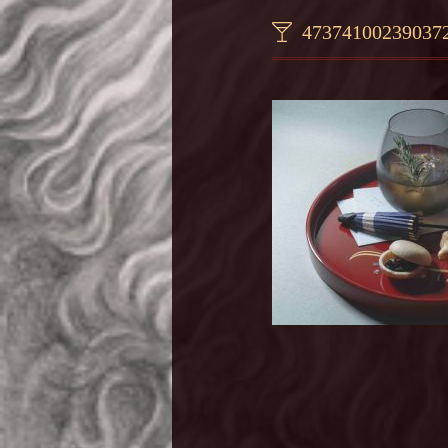
47374100239037