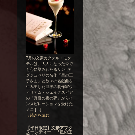
7月の文豪カクテル・モク
テルは、大人になった今で
も心に染みわたるサン=テ
グジュペリの名作「星の王
子さま」と数々の名戯曲を
生み出した世界の劇作家ウ
ィリアム・シェイクスピア
の「真夏の夜の夢」からイ
ンスピレーションを受けた
メニ […]
→続きを読む
【平日限定】文豪アフタ
ヌーンティー 『星の王