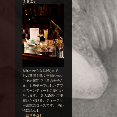
子さま』
7/8(水)から9/11(金)まで、
お盆期間を除く平日のweb
ご予約限定で『星の王子さ
ま』をモチーフにしたアフ
タヌーンティーをご提供い
たします。 最大150分ご滞
在いただける、ティーフリ
ー形式のコースです。 幼い
頃に読ん […]
→続きを読む