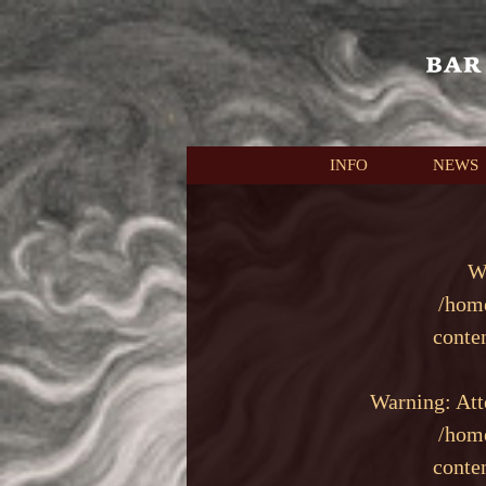
本文へスキップ
INFO
NEWS
W
/hom
conte
Warning
: At
/hom
conte