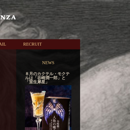
AIL
RECRUIT
NEWS
８月のカクテル・モクテ
ルは「谷崎潤一郎」と
「室生犀星」