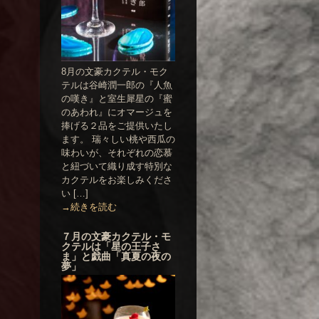
8月の文豪カクテル・モク
テルは谷崎潤一郎の『人魚
の嘆き』と室生犀星の『蜜
のあわれ』にオマージュを
捧げる２品をご提供いたし
ます。 瑞々しい桃や西瓜の
味わいが、それぞれの恋慕
と紐づいて織り成す特別な
カクテルをお楽しみくださ
い […]
→続きを読む
７月の文豪カクテル・モ
クテルは「星の王子さ
ま」と戯曲「真夏の夜の
夢」