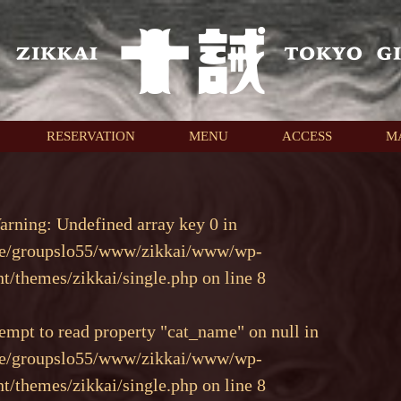
RESERVATION
MENU
ACCESS
M
arning
: Undefined array key 0 in
e/groupslo55/www/zikkai/www/wp-
nt/themes/zikkai/single.php
on line
8
tempt to read property "cat_name" on null in
e/groupslo55/www/zikkai/www/wp-
nt/themes/zikkai/single.php
on line
8