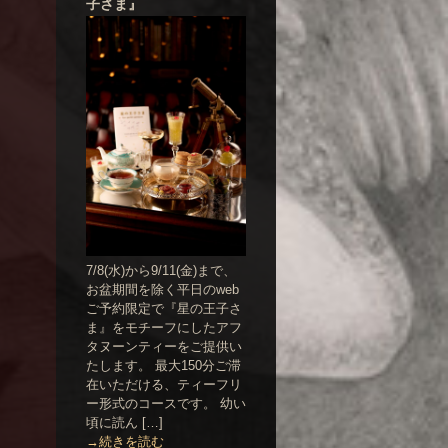
子さま』
7/8(水)から9/11(金)まで、
お盆期間を除く平日のweb
ご予約限定で『星の王子さ
ま』をモチーフにしたアフ
タヌーンティーをご提供い
たします。 最大150分ご滞
在いただける、ティーフリ
ー形式のコースです。 幼い
頃に読ん […]
→続きを読む