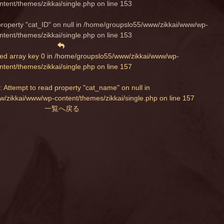
ntent/themes/zikkai/single.php
on line
153
property "cat_ID" on null in
/home/groupslo55/www/zikkai/www/wp-
ntent/themes/zikkai/single.php
on line
153
ed array key 0 in
/home/groupslo55/www/zikkai/www/wp-
ntent/themes/zikkai/single.php
on line
157
: Attempt to read property "cat_name" on null in
/zikkai/www/wp-content/themes/zikkai/single.php
on line
157
一覧へ戻る