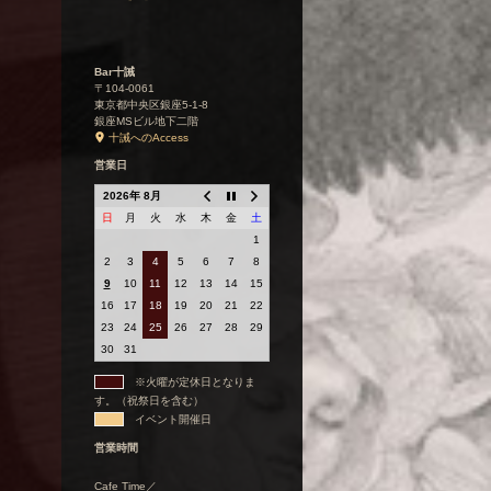
Bar十誡
〒104-0061
東京都中央区銀座5-1-8
銀座MSビル地下二階
十誡へのAccess
営業日
2026年 8月
日
月
火
水
木
金
土
1
2
3
4
5
6
7
8
9
10
11
12
13
14
15
16
17
18
19
20
21
22
23
24
25
26
27
28
29
30
31
※火曜が定休日となりま
す。（祝祭日を含む）
イベント開催日
営業時間
Cafe Time／