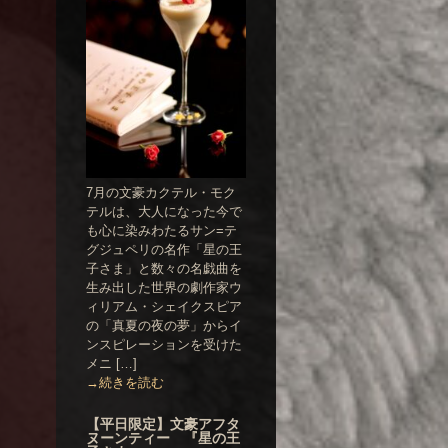
7月の文豪カクテル・モク
テルは、大人になった今で
も心に染みわたるサン=テ
グジュペリの名作「星の王
子さま」と数々の名戯曲を
生み出した世界の劇作家ウ
ィリアム・シェイクスピア
の「真夏の夜の夢」からイ
ンスピレーションを受けた
メニ […]
→続きを読む
【平日限定】文豪アフタ
ヌーンティー 『星の王