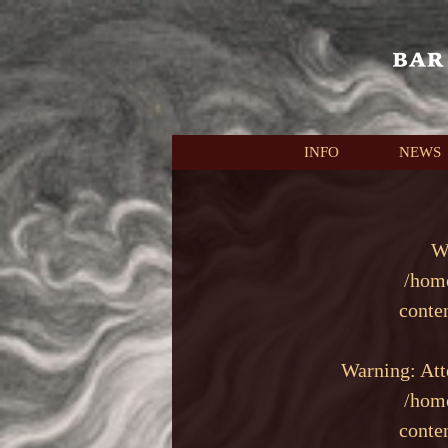
本文へスキップ
INFO
NEWS
W
/hom
conte
Warning
: At
/hom
conte