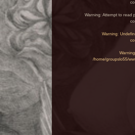
co
Warning
: Attempt to read 
co
Warning
: Undefin
co
Warning
/home/groupslo55/www