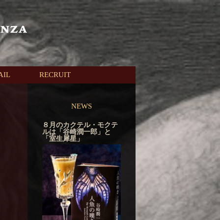
AIL
RECRUIT
NEWS
８月のカクテル・モクテ
ルは「谷崎潤一郎」と
「室生犀星」