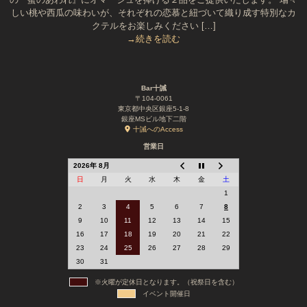
しい桃や西瓜の味わいが、それぞれの恋慕と紐づいて織り成す特別なカ
クテルをお楽しみください […]
→続きを読む
Bar十誡
〒104-0061
東京都中央区銀座5-1-8
銀座MSビル地下二階
十誡へのAccess
営業日
2026年 8月
日
月
火
水
木
金
土
1
2
3
4
5
6
7
8
9
10
11
12
13
14
15
16
17
18
19
20
21
22
23
24
25
26
27
28
29
30
31
※火曜が定休日となります。（祝祭日を含む）
イベント開催日