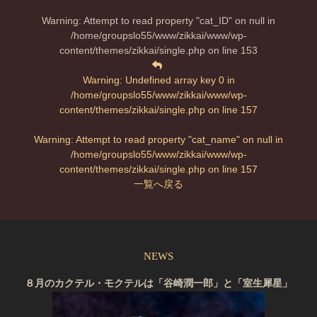
Warning
: Attempt to read property "cat_ID" on null in
/home/groupslo55/www/zikkai/www/wp-
content/themes/zikkai/single.php
on line
153
Warning
: Undefined array key 0 in
/home/groupslo55/www/zikkai/www/wp-
content/themes/zikkai/single.php
on line
157
Warning
: Attempt to read property "cat_name" on null in
/home/groupslo55/www/zikkai/www/wp-
content/themes/zikkai/single.php
on line
157
一覧へ戻る
NEWS
８月のカクテル・モクテルは「谷崎潤一郎」と「室生犀星」