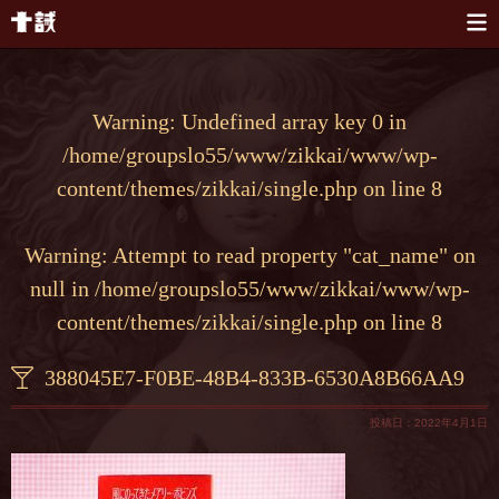
本文へスキップ
Warning
: Undefined array key 0 in
/home/groupslo55/www/zikkai/www/wp-
content/themes/zikkai/single.php
on line
8
Warning
: Attempt to read property "cat_name" on
null in
/home/groupslo55/www/zikkai/www/wp-
content/themes/zikkai/single.php
on line
8
388045E7-F0BE-48B4-833B-6530A8B66AA9
投稿日：2022年4月1日