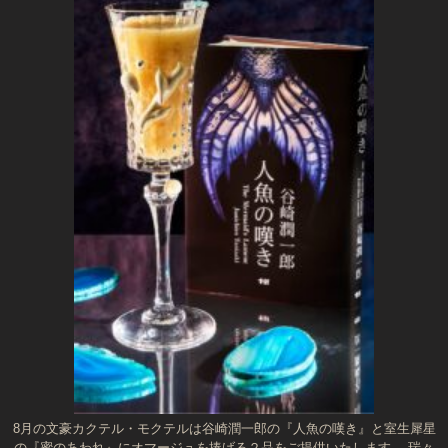
8月の文豪カクテル・モクテルは谷崎潤一郎の『人魚の嘆き』と室生犀星
の『蜜のあわれ』にオマージュを捧げる２品をご提供いたします。 瑞々