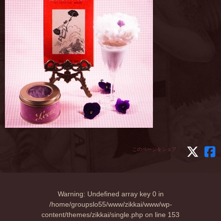
このページをシェア：
Warning
: Undefined array key 0 in
/home/groupslo55/www/zikkai/www/wp-
content/themes/zikkai/single.php
on line
153