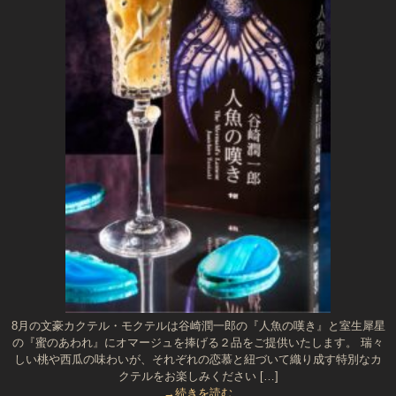
8月の文豪カクテル・モクテルは谷崎潤一郎の『人魚の嘆き』と室生犀星
の『蜜のあわれ』にオマージュを捧げる２品をご提供いたします。 瑞々
しい桃や西瓜の味わいが、それぞれの恋慕と紐づいて織り成す特別なカ
クテルをお楽しみください […]
→続きを読む