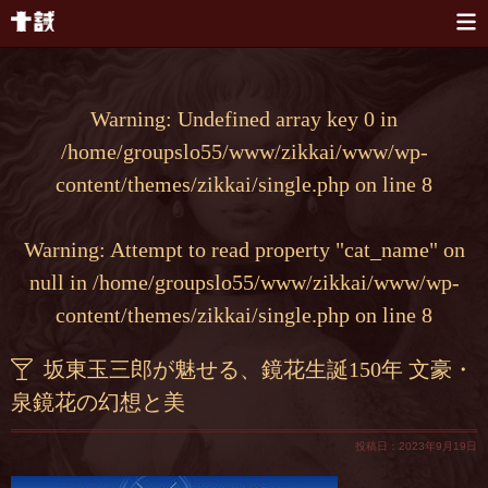
本文へスキップ
Warning
: Undefined array key 0 in
/home/groupslo55/www/zikkai/www/wp-
content/themes/zikkai/single.php
on line
8
Warning
: Attempt to read property "cat_name" on
null in
/home/groupslo55/www/zikkai/www/wp-
content/themes/zikkai/single.php
on line
8
坂東玉三郎が魅せる、鏡花生誕150年 文豪・
泉鏡花の幻想と美
投稿日：2023年9月19日