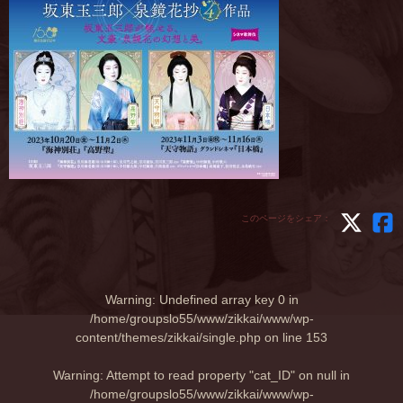
このページをシェア：
Warning
: Undefined array key 0 in
/home/groupslo55/www/zikkai/www/wp-
content/themes/zikkai/single.php
on line
153
Warning
: Attempt to read property "cat_ID" on null in
/home/groupslo55/www/zikkai/www/wp-