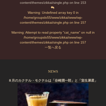
content/themes/zikkai/single.php
on line
153
Warning
: Undefined array key 0 in
/home/groupslo55/www/zikkai/www/wp-
content/themes/zikkai/single.php
on line
157
Warning
: Attempt to read property "cat_name" on null in
/home/groupslo55/www/zikkai/www/wp-
content/themes/zikkai/single.php
on line
157
一覧へ戻る
NEWS
８月のカクテル・モクテルは「谷崎潤一郎」と「室生犀星」