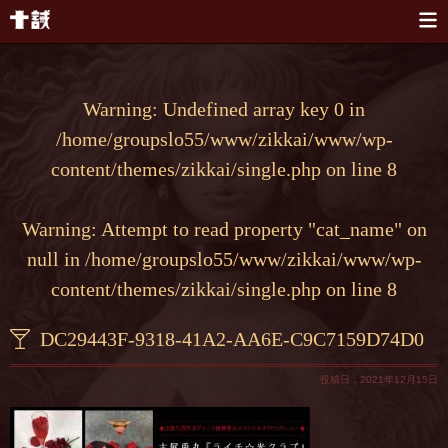
本文へスキップ
Warning
: Undefined array key 0 in
/home/groupslo55/www/zikkai/www/wp-
content/themes/zikkai/single.php
on line
8
Warning
: Attempt to read property "cat_name" on
null in
/home/groupslo55/www/zikkai/www/wp-
content/themes/zikkai/single.php
on line
8
DC29443F-9318-41A2-AA6E-C9C7159D74D0
投稿日：2021年12月15日