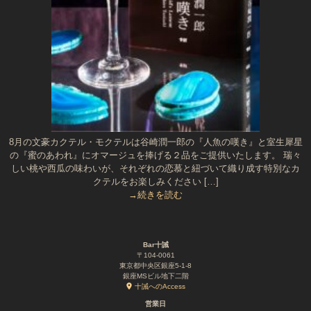
8月の文豪カクテル・モクテルは谷崎潤一郎の『人魚の嘆き』と室生犀星
の『蜜のあわれ』にオマージュを捧げる２品をご提供いたします。 瑞々
しい桃や西瓜の味わいが、それぞれの恋慕と紐づいて織り成す特別なカ
クテルをお楽しみください […]
→続きを読む
Bar十誡
〒104-0061
東京都中央区銀座5-1-8
銀座MSビル地下二階
十誡へのAccess
営業日