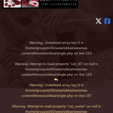
このページをシェア：
Warning
: Undefined array key 0 in
/home/groupslo55/www/zikkai/www/wp-
content/themes/zikkai/single.php
on line
153
Warning
: Attempt to read property "cat_ID" on null in
/home/groupslo55/www/zikkai/www/wp-
content/themes/zikkai/single.php
on line
153
Warning
: Undefined array key 0 in
/home/groupslo55/www/zikkai/www/wp-
content/themes/zikkai/single.php
on line
157
Warning
: Attempt to read property "cat_name" on null in
/home/groupslo55/www/zikkai/www/wp-