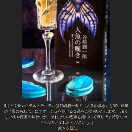
8月の文豪カクテル・モクテルは谷崎潤一郎の『人魚の嘆き』と室生犀星
の『蜜のあわれ』にオマージュを捧げる２品をご提供いたします。 瑞々
しい桃や西瓜の味わいが、それぞれの恋慕と紐づいて織り成す特別なカ
クテルをお楽しみください […]
→続きを読む