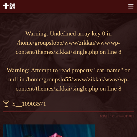
本文へスキップ
Warning
: Undefined array key 0 in
/home/groupslo55/www/zikkai/www/wp-
content/themes/zikkai/single.php
on line
8
Warning
: Attempt to read property "cat_name" on
null in
/home/groupslo55/www/zikkai/www/wp-
content/themes/zikkai/single.php
on line
8
S__10903571
投稿日：2026年6月19日