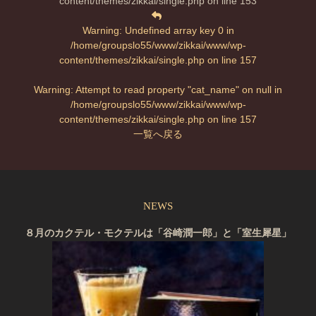
content/themes/zikkai/single.php
on line
153
Warning
: Undefined array key 0 in
/home/groupslo55/www/zikkai/www/wp-
content/themes/zikkai/single.php
on line
157
Warning
: Attempt to read property "cat_name" on null in
/home/groupslo55/www/zikkai/www/wp-
content/themes/zikkai/single.php
on line
157
一覧へ戻る
NEWS
８月のカクテル・モクテルは「谷崎潤一郎」と「室生犀星」