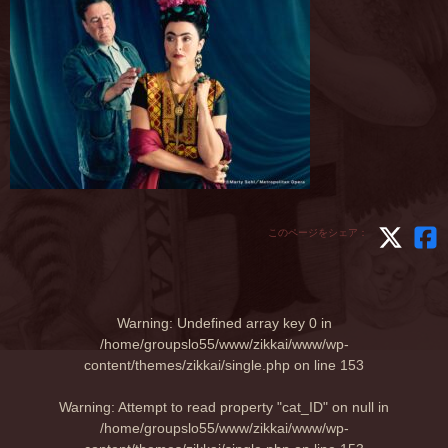
このページをシェア：
Warning
: Undefined array key 0 in
/home/groupslo55/www/zikkai/www/wp-
content/themes/zikkai/single.php
on line
153
Warning
: Attempt to read property "cat_ID" on null in
/home/groupslo55/www/zikkai/www/wp-