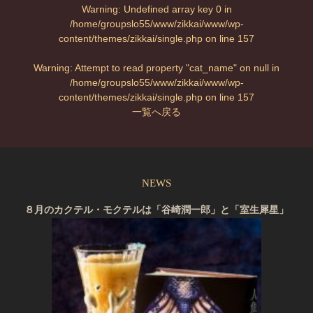
Warning
: Undefined array key 0 in
/home/groupslo55/www/zikkai/www/wp-
content/themes/zikkai/single.php
on line
157
Warning
: Attempt to read property "cat_name" on null in
/home/groupslo55/www/zikkai/www/wp-
content/themes/zikkai/single.php
on line
157
一覧へ戻る
NEWS
８月のカクテル・モクテルは「谷崎潤一郎」と「室生犀星」