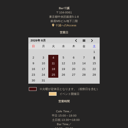
Bar十誡
〒104-0061
東京都中央区銀座5-1-8
銀座MSビル地下二階
十誡へのAccess
営業日
2026年 8月
日
月
火
水
木
金
土
1
2
3
4
5
6
7
8
9
10
11
12
13
14
15
16
17
18
19
20
21
22
23
24
25
26
27
28
29
30
31
※火曜が定休日となります。（祝祭日を含む）
イベント開催日
営業時間
Cafe Time／
平日 15:00～18:00
土日祝 13:30〜18:00
Bar Time／