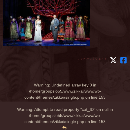
このページをシェア：
Warning
: Undefined array key 0 in
/home/groupslo55/www/zikkai/www/wp-
content/themes/zikkai/single.php
on line
153
Warning
: Attempt to read property "cat_ID" on null in
/home/groupslo55/www/zikkai/www/wp-
content/themes/zikkai/single.php
on line
153