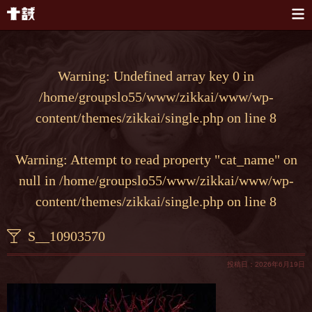
本文へスキップ
Warning
: Undefined array key 0 in
/home/groupslo55/www/zikkai/www/wp-
content/themes/zikkai/single.php
on line
8
Warning
: Attempt to read property "cat_name" on
null in
/home/groupslo55/www/zikkai/www/wp-
content/themes/zikkai/single.php
on line
8
S__10903570
投稿日：2026年6月19日