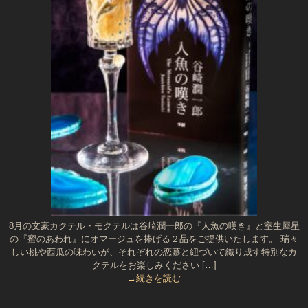
8月の文豪カクテル・モクテルは谷崎潤一郎の『人魚の嘆き』と室生犀星
の『蜜のあわれ』にオマージュを捧げる２品をご提供いたします。 瑞々
しい桃や西瓜の味わいが、それぞれの恋慕と紐づいて織り成す特別なカ
クテルをお楽しみください […]
→続きを読む