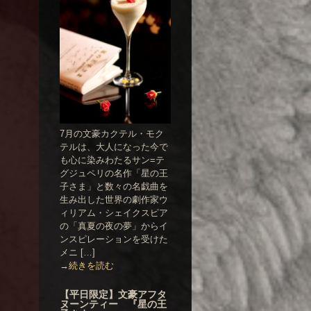
7月の文豪カクテル・モク
テルは、大人になった今で
も心に染みわたるサン=テ
グジュペリの名作「星の王
子さま」と数々の名戯曲を
生み出した世界の劇作家ウ
ィリアム・シェイクスピア
の「真夏の夜の夢」からイ
ンスピレーションを受けた
メニ […]
→続きを読む
【平日限定】文豪アフタ
ヌーンティー 『星の王