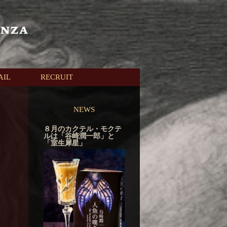
AIL
RECRUIT
NEWS
８月のカクテル・モクテ
ルは「谷崎潤一郎」と
「室生犀星」