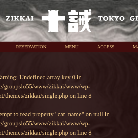
RESERVATION
MENU
ACCESS
M
arning
: Undefined array key 0 in
e/groupslo55/www/zikkai/www/wp-
nt/themes/zikkai/single.php
on line
8
tempt to read property "cat_name" on null in
e/groupslo55/www/zikkai/www/wp-
nt/themes/zikkai/single.php
on line
8