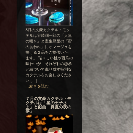
8月の文豪カクテル・モク
テルは谷崎潤一郎の『人魚
の嘆き』と室生犀星の『蜜
のあわれ』にオマージュを
捧げる２品をご提供いたし
ます。 瑞々しい桃や西瓜の
味わいが、それぞれの恋慕
と紐づいて織り成す特別な
カクテルをお楽しみくださ
い […]
→続きを読む
７月の文豪カクテル・モ
クテルは「星の王子さ
ま」と戯曲「真夏の夜の
夢」