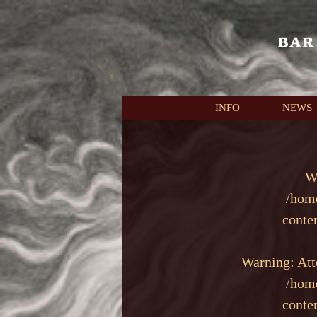
本文へスキップ
INFO
NEWS
W
/hom
conte
Warning
: At
/hom
conte