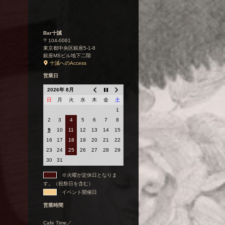
Bar十誡
〒104-0061
東京都中央区銀座5-1-8
銀座MSビル地下二階
十誡へのAccess
営業日
2026年 8月
日
月
火
水
木
金
土
1
2
3
4
5
6
7
8
9
10
11
12
13
14
15
16
17
18
19
20
21
22
23
24
25
26
27
28
29
30
31
※火曜が定休日となりま
す。（祝祭日を含む）
イベント開催日
営業時間
Cafe Time／