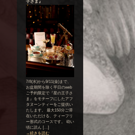
子さま』
7/8(水)から9/11(金)まで、
お盆期間を除く平日のweb
ご予約限定で『星の王子さ
ま』をモチーフにしたアフ
タヌーンティーをご提供い
たします。 最大150分ご滞
在いただける、ティーフリ
ー形式のコースです。 幼い
頃に読ん […]
→続きを読む