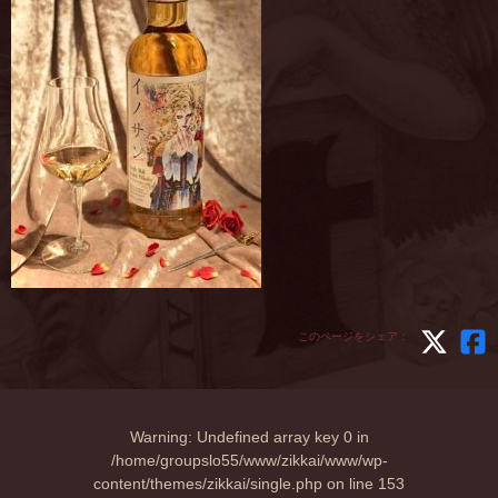
このページをシェア：
Warning
: Undefined array key 0 in
/home/groupslo55/www/zikkai/www/wp-
content/themes/zikkai/single.php
on line
153