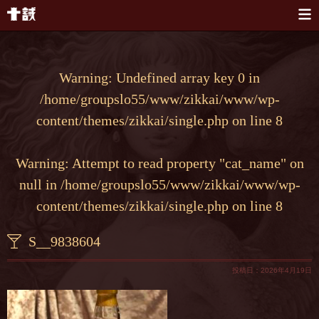
本文へスキップ
Warning
: Undefined array key 0 in
/home/groupslo55/www/zikkai/www/wp-
content/themes/zikkai/single.php
on line
8
Warning
: Attempt to read property "cat_name" on
null in
/home/groupslo55/www/zikkai/www/wp-
content/themes/zikkai/single.php
on line
8
S__9838604
投稿日：2026年4月19日