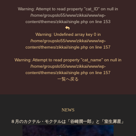
Warning
: Attempt to read property "cat_ID" on null in
/home/groupslo55/www/zikkai/www/wp-
content/themes/zikkai/single.php
on line
153
Warning
: Undefined array key 0 in
/home/groupslo55/www/zikkai/www/wp-
content/themes/zikkai/single.php
on line
157
Warning
: Attempt to read property "cat_name" on null in
/home/groupslo55/www/zikkai/www/wp-
content/themes/zikkai/single.php
on line
157
一覧へ戻る
NEWS
８月のカクテル・モクテルは「谷崎潤一郎」と「室生犀星」