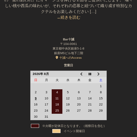
しい桃や西瓜の味わいが、それぞれの恋慕と紐づいて織り成す特別なカ
クテルをお楽しみください […]
→続きを読む
Bar十誡
〒104-0061
東京都中央区銀座5-1-8
銀座MSビル地下二階
十誡へのAccess
営業日
2026年 8月
日
月
火
水
木
金
土
1
2
3
4
5
6
7
8
9
10
11
12
13
14
15
16
17
18
19
20
21
22
23
24
25
26
27
28
29
30
31
※火曜が定休日となります。（祝祭日を含む）
イベント開催日