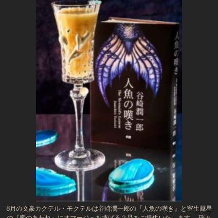
8月の文豪カクテル・モクテルは谷崎潤一郎の『人魚の嘆き』と室生犀星
の『蜜のあわれ』にオマージュを捧げる２品をご提供いたします。 瑞々