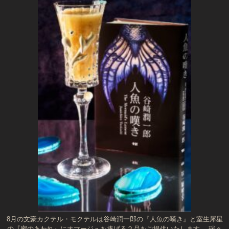
8月の文豪カクテル・モクテルは谷崎潤一郎の『人魚の嘆き』と室生犀星
の『蜜のあわれ』にオマージュを捧げる２品をご提供いたします。 瑞々