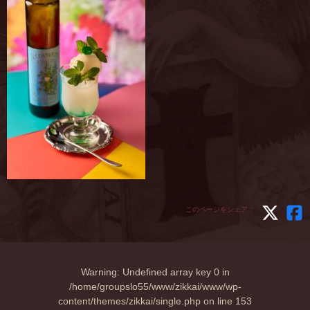
このページをシェア：
Warning
: Undefined array key 0 in
/home/groupslo55/www/zikkai/www/wp-
content/themes/zikkai/single.php
on line
153