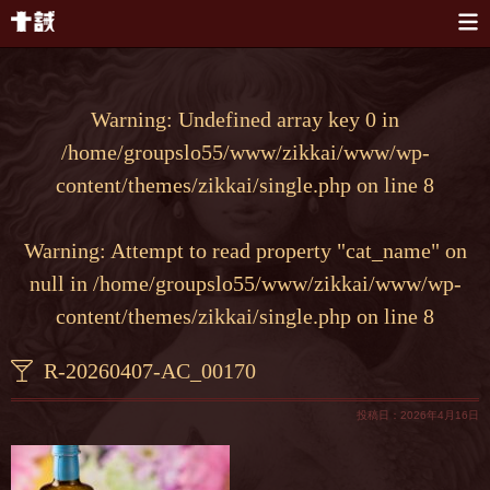
本文へスキップ
Warning
: Undefined array key 0 in
/home/groupslo55/www/zikkai/www/wp-
content/themes/zikkai/single.php
on line
8
Warning
: Attempt to read property "cat_name" on
null in
/home/groupslo55/www/zikkai/www/wp-
content/themes/zikkai/single.php
on line
8
R-20260407-AC_00170
投稿日：2026年4月16日