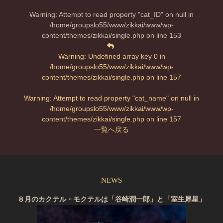
Warning
: Attempt to read property "cat_ID" on null in
/home/groupslo55/www/zikkai/www/wp-
content/themes/zikkai/single.php
on line
153
Warning
: Undefined array key 0 in
/home/groupslo55/www/zikkai/www/wp-
content/themes/zikkai/single.php
on line
157
Warning
: Attempt to read property "cat_name" on null in
/home/groupslo55/www/zikkai/www/wp-
content/themes/zikkai/single.php
on line
157
一覧へ戻る
NEWS
８月のカクテル・モクテルは「谷崎潤一郎」と「室生犀星」