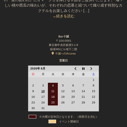
しい桃や西瓜の味わいが、それぞれの恋慕と紐づいて織り成す特別なカ
クテルをお楽しみください […]
→続きを読む
Bar十誡
〒104-0061
東京都中央区銀座5-1-8
銀座MSビル地下二階
十誡へのAccess
営業日
2026年 8月
日
月
火
水
木
金
土
1
2
3
4
5
6
7
8
9
10
11
12
13
14
15
16
17
18
19
20
21
22
23
24
25
26
27
28
29
30
31
※火曜が定休日となります。（祝祭日を含む）
イベント開催日