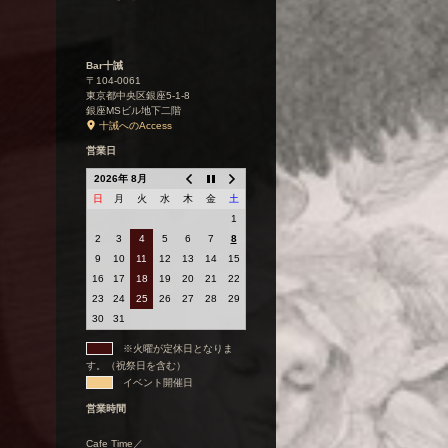
Bar十誡
〒104-0061
東京都中央区銀座5-1-8
銀座MSビル地下二階
十誡へのAccess
営業日
2026年 8月
日
月
火
水
木
金
土
1
2
3
4
5
6
7
8
9
10
11
12
13
14
15
16
17
18
19
20
21
22
23
24
25
26
27
28
29
30
31
※火曜が定休日となりま
す。（祝祭日を含む）
イベント開催日
営業時間
Cafe Time／