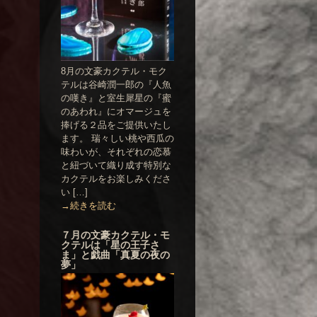
8月の文豪カクテル・モク
テルは谷崎潤一郎の『人魚
の嘆き』と室生犀星の『蜜
のあわれ』にオマージュを
捧げる２品をご提供いたし
ます。 瑞々しい桃や西瓜の
味わいが、それぞれの恋慕
と紐づいて織り成す特別な
カクテルをお楽しみくださ
い […]
→続きを読む
７月の文豪カクテル・モ
クテルは「星の王子さ
ま」と戯曲「真夏の夜の
夢」