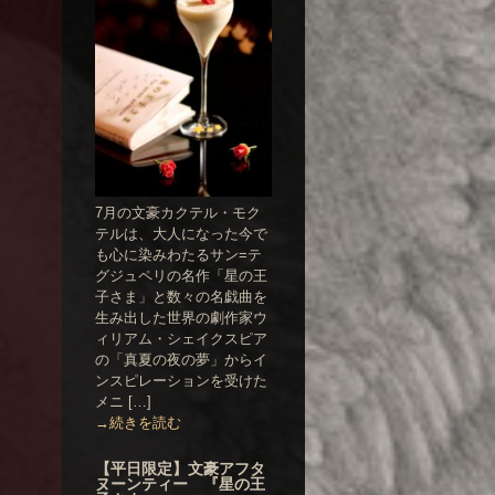
7月の文豪カクテル・モク
テルは、大人になった今で
も心に染みわたるサン=テ
グジュペリの名作「星の王
子さま」と数々の名戯曲を
生み出した世界の劇作家ウ
ィリアム・シェイクスピア
の「真夏の夜の夢」からイ
ンスピレーションを受けた
メニ […]
→続きを読む
【平日限定】文豪アフタ
ヌーンティー 『星の王