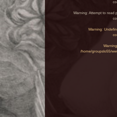
co
Warning
: Attempt to read 
co
Warning
: Undefin
co
Warning
/home/groupslo55/www