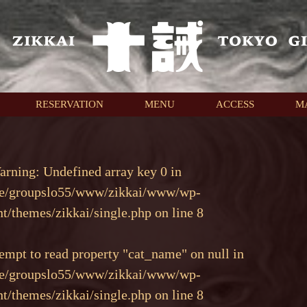
RESERVATION
MENU
ACCESS
M
arning
: Undefined array key 0 in
e/groupslo55/www/zikkai/www/wp-
nt/themes/zikkai/single.php
on line
8
tempt to read property "cat_name" on null in
e/groupslo55/www/zikkai/www/wp-
nt/themes/zikkai/single.php
on line
8