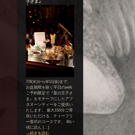
子さま』
7/8(水)から9/11(金)まで、
お盆期間を除く平日のweb
ご予約限定で『星の王子さ
ま』をモチーフにしたアフ
タヌーンティーをご提供い
たします。 最大150分ご滞
在いただける、ティーフリ
ー形式のコースです。 幼い
頃に読ん […]
→続きを読む