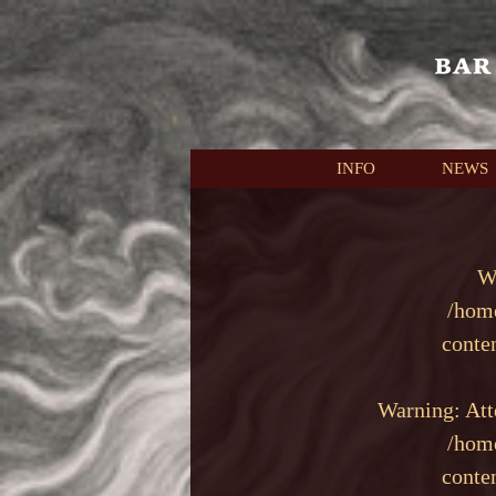
本文へスキップ
INFO
NEWS
W
/hom
conte
Warning
: At
/hom
conte