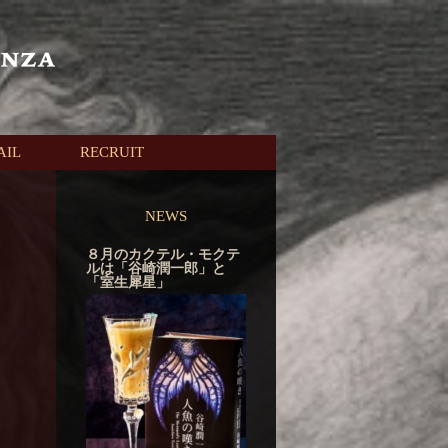
AIL
RECRUIT
NEWS
８月のカクテル・モクテ
ルは「谷崎潤一郎」と
「室生犀星」