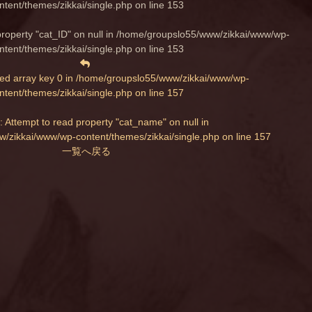
ntent/themes/zikkai/single.php
on line
153
property "cat_ID" on null in
/home/groupslo55/www/zikkai/www/wp-
ntent/themes/zikkai/single.php
on line
153
ed array key 0 in
/home/groupslo55/www/zikkai/www/wp-
ntent/themes/zikkai/single.php
on line
157
: Attempt to read property "cat_name" on null in
/zikkai/www/wp-content/themes/zikkai/single.php
on line
157
一覧へ戻る