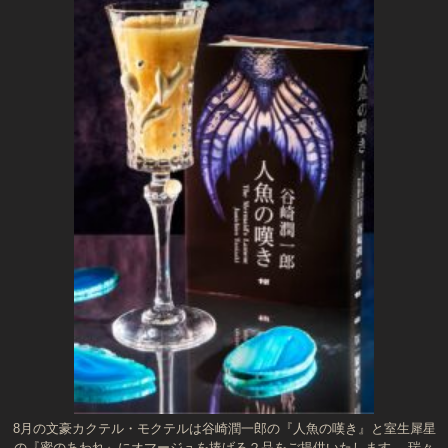
8月の文豪カクテル・モクテルは谷崎潤一郎の『人魚の嘆き』と室生犀星
の『蜜のあわれ』にオマージュを捧げる２品をご提供いたします。 瑞々