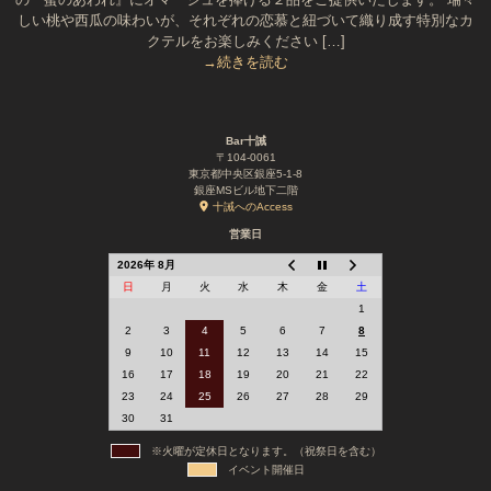
しい桃や西瓜の味わいが、それぞれの恋慕と紐づいて織り成す特別なカ
クテルをお楽しみください […]
→続きを読む
Bar十誡
〒104-0061
東京都中央区銀座5-1-8
銀座MSビル地下二階
十誡へのAccess
営業日
2026年 8月
日
月
火
水
木
金
土
1
2
3
4
5
6
7
8
9
10
11
12
13
14
15
16
17
18
19
20
21
22
23
24
25
26
27
28
29
30
31
※火曜が定休日となります。（祝祭日を含む）
イベント開催日