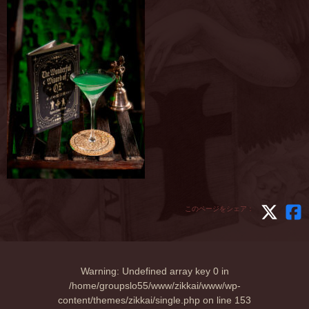
このページをシェア：
Warning
: Undefined array key 0 in
/home/groupslo55/www/zikkai/www/wp-
content/themes/zikkai/single.php
on line
153