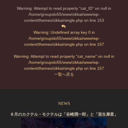
Warning
: Attempt to read property "cat_ID" on null in
/home/groupslo55/www/zikkai/www/wp-
content/themes/zikkai/single.php
on line
153
Warning
: Undefined array key 0 in
/home/groupslo55/www/zikkai/www/wp-
content/themes/zikkai/single.php
on line
157
Warning
: Attempt to read property "cat_name" on null in
/home/groupslo55/www/zikkai/www/wp-
content/themes/zikkai/single.php
on line
157
一覧へ戻る
NEWS
８月のカクテル・モクテルは「谷崎潤一郎」と「室生犀星」