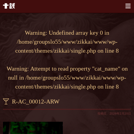
本文へスキップ
Warning
: Undefined array key 0 in
/home/groupslo55/www/zikkai/www/wp-
content/themes/zikkai/single.php
on line
8
Warning
: Attempt to read property "cat_name" on
null in
/home/groupslo55/www/zikkai/www/wp-
content/themes/zikkai/single.php
on line
8
R-AC_00012-ARW
投稿日：2026年2月20日