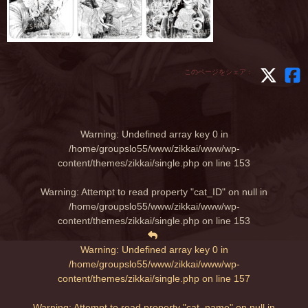
このページをシェア：
Warning
: Undefined array key 0 in
/home/groupslo55/www/zikkai/www/wp-
content/themes/zikkai/single.php
on line
153
Warning
: Attempt to read property "cat_ID" on null in
/home/groupslo55/www/zikkai/www/wp-
content/themes/zikkai/single.php
on line
153
Warning
: Undefined array key 0 in
/home/groupslo55/www/zikkai/www/wp-
content/themes/zikkai/single.php
on line
157
Warning
: Attempt to read property "cat_name" on null in