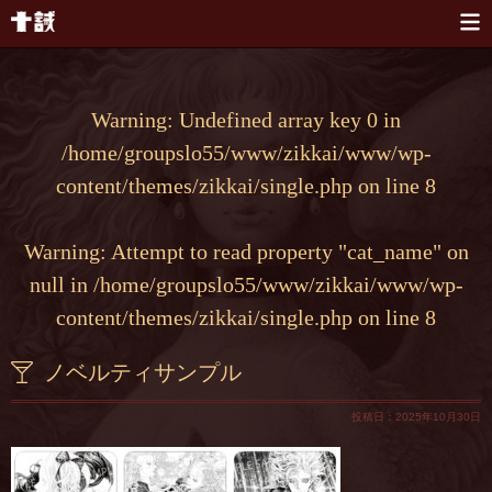
本文へスキップ
Warning
: Undefined array key 0 in
/home/groupslo55/www/zikkai/www/wp-
content/themes/zikkai/single.php
on line
8
Warning
: Attempt to read property "cat_name" on
null in
/home/groupslo55/www/zikkai/www/wp-
content/themes/zikkai/single.php
on line
8
ノベルティサンプル
投稿日：2025年10月30日