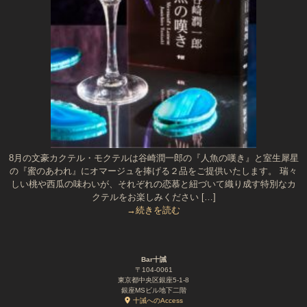
8月の文豪カクテル・モクテルは谷崎潤一郎の『人魚の嘆き』と室生犀星
の『蜜のあわれ』にオマージュを捧げる２品をご提供いたします。 瑞々
しい桃や西瓜の味わいが、それぞれの恋慕と紐づいて織り成す特別なカ
クテルをお楽しみください […]
→続きを読む
Bar十誡
〒104-0061
東京都中央区銀座5-1-8
銀座MSビル地下二階
十誡へのAccess